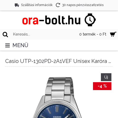
Szállítási információk
30 napos pénzvisszafizetés
0 termék - 0 Ft
MENÜ
Casio UTP-1302PD-2A1VEF Unisex Karóra - Unisex Basic 35mm
Új
-4 %