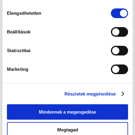
Hozzájárulás
Elengedhetetlen
kiválasztása
Beállítások
Casio UTP-1302PD-1AVEF Unisex
Casio UTP-1302PD-2A2VEF
Karóra - Unisex Basic 35mm
Unisex Karóra - Unisex Basic
Statisztikai
35mm
22 990 Ft
22 990 Ft
23 990 Ft
23 990 Ft
Marketing
-4 %
-4 %
Új
Új
Részletek megjelenítése
Mindennek a megengedése
Megtagad