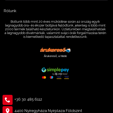
Rólunk
Boltunk több mint 20 éves működése során az ország egyik
legnagyobb óra- és ékszer boltjává fejlődtünk, jelenleg is több mint
2000 termék található készletünkön. Üzletünkben megtalálhatóak
a legnagyobb divatmárkák, valamint svájci órák forgalmazása terén
is kiemelkedő tapasztalattal rendelkezünk.
Árukereső, a hitele
+36 30 485 6112
4400 Nyíregyháza Nyírplaza Földszint