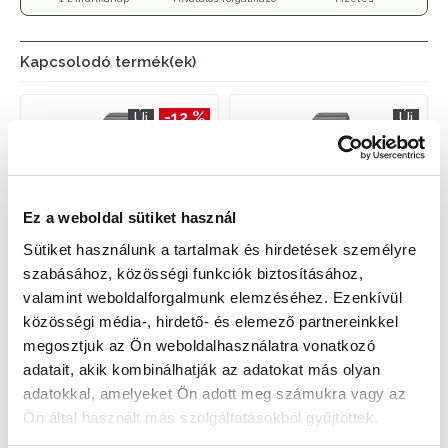
Kapcsolodó termék(ek)
-12 %
Új
Új
Ez a weboldal sütiket használ
Sütiket használunk a tartalmak és hirdetések személyre
szabásához, közösségi funkciók biztosításához,
valamint weboldalforgalmunk elemzéséhez. Ezenkívül
Casio MQ-24DA-1AEF Unisex
Casio MQ-24DA-2AEF Unisex
Karóra - Basic
Karóra - Basic
közösségi média-, hirdető- és elemező partnereinkkel
13 991 Ft
15 990 Ft
15 990 Ft
megosztjuk az Ön weboldalhasználatra vonatkozó
adatait, akik kombinálhatják az adatokat más olyan
adatokkal, amelyeket Ön adott meg számukra vagy az
Ön által használt más szolgáltatásokból gyűjtöttek.
-4 %
-4 %
Új
Új