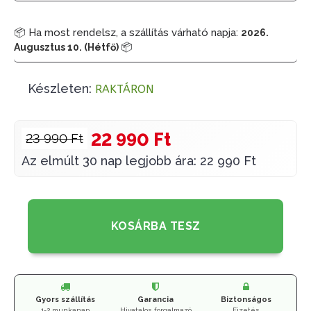
📦 Ha most rendelsz, a szállítás várható napja:
2026.
📦
Augusztus 10. (Hétfő)
Készleten:
RAKTÁRON
22 990 Ft
23 990 Ft
Az elmúlt 30 nap legjobb ára: 22 990 Ft
KOSÁRBA TESZ
Gyors szállítás
Garancia
Biztonságos
1-2 munkanap
Hivatalos forgalmazó
Fizetés