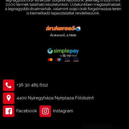
legnagyobb óra- és ékszer boltjává fejlődtünk, jelenleg is több mint
2000 termék található készletünkön. Üzletünkben megtalálhatóak
a legnagyobb divatmárkák, valamint svájci órák forgalmazása terén
is kiemelkedő tapasztalattal rendelkezünk.
Árukereső, a hitele
+36 30 485 6112
4400 Nyíregyháza Nyírplaza Földszint
Facebook
Instagram