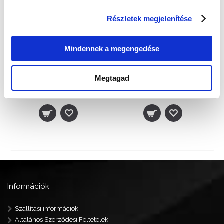
Részletek megjelenítése
Mindennek a megengedése
Megtagad
Edox 10408 3N NBN Férfi Karóra - Les Vauberts
Edox 93004 357N NIN Férfi Karóra - Grand Ocean
319 000 Ft
1 270 000 Ft
Showing 1 to 10 of 10 (1 Pages)
Tételek: 1 - 10 / 10 (1 oldal)
Információk
Szállítási információk
Általános Szerződési Feltételek