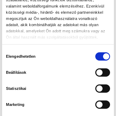
279 000 Ft
398 000 Ft
valamint weboldalforgalmunk elemzéséhez. Ezenkívül
közösségi média-, hirdető- és elemező partnereinkkel
megosztjuk az Ön weboldalhasználatra vonatkozó
adatait, akik kombinálhatják az adatokat más olyan
adatokkal, amelyeket Ön adott meg számukra vagy az
Ön által használt más szolgáltatásokból gyűjtöttek.
Hozzájárulás
Elengedhetetlen
kiválasztása
Beállítások
Edox 10302 37N GIN Férfi Karóra - Chronorally
Edox 10305 37N NN Férfi Karóra - Chronorally1
698 000 Ft
498 000 Ft
Statisztikai
Marketing