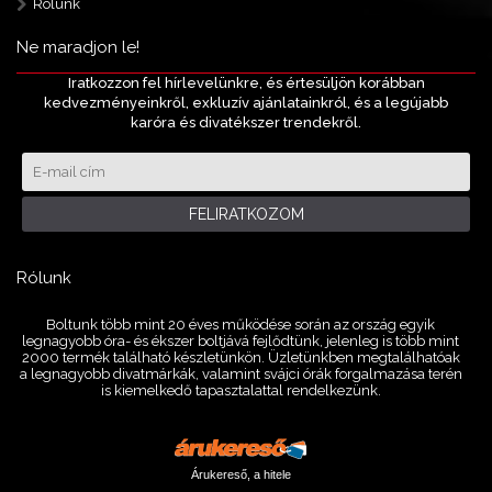
Rólunk
Ne maradjon le!
Iratkozzon fel hírlevelünkre, és értesüljön korábban
kedvezményeinkről, exkluzív ajánlatainkról, és a legújabb
karóra és divatékszer trendekről.
FELIRATKOZOM
Rólunk
Boltunk több mint 20 éves működése során az ország egyik
legnagyobb óra- és ékszer boltjává fejlődtünk, jelenleg is több mint
2000 termék található készletünkön. Üzletünkben megtalálhatóak
a legnagyobb divatmárkák, valamint svájci órák forgalmazása terén
is kiemelkedő tapasztalattal rendelkezünk.
Árukereső, a hitele