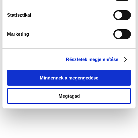
Statisztikai
Marketing
Calvin Klein CK25200345 Női Karóra - Iconic
Calvin Klein CK25200347 Női Karóra - Iconic
68 900 Ft
65 455 Ft
75 900 Ft
72 105 Ft
Részletek megjelenítése
Mindennek a megengedése
-5 %
Megtagad