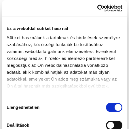
71 900 Ft
68 305 Ft
67 900 Ft
64 505 Ft
Ez a weboldal sütiket használ
-5 %
-5 %
Sütiket használunk a tartalmak és hirdetések személyre
szabásához, közösségi funkciók biztosításához,
valamint weboldalforgalmunk elemzéséhez. Ezenkívül
közösségi média-, hirdető- és elemező partnereinkkel
megosztjuk az Ön weboldalhasználatra vonatkozó
adatait, akik kombinálhatják az adatokat más olyan
adatokkal, amelyeket Ön adott meg számukra vagy az
Ön által használt más szolgáltatásokból gyűjtöttek.
Calvin Klein CK25200254 Női Karóra - Sensation
Calvin Klein CK25200332 Női Karóra - Admire Mini
55 900 Ft
53 105 Ft
68 900 Ft
65 455 Ft
Hozzájárulás
Elengedhetetlen
kiválasztása
-5 %
-5 %
Beállítások