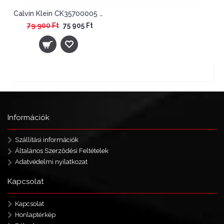
Calvin Klein CK35700005 Női Karóra - Minimalistic T-Bar Szett
79 900 Ft
75 905 Ft
Showing 1 to 13 of 13 (1 Pages)
Tételek: 1 - 13 / 13 (1 oldal)
Információk
Szállítási információk
Általános Szerződési Feltételek
Adatvédelmi nyilatkozat
Kapcsolat
Kapcsolat
Honlaptérkép