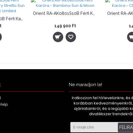
Orient RA-AK0801S10B Férfi Karóra - Bambino Sun & Moon
Orient RA-AK0316L30B Férfi Karóra - Contemporary Stretto Sun & Moon Automatic Limited
t
149 900 Ft
14
howing 1 to 24 of 39 (2 Pages)
t
Ne maradjon le!
Iratkozzon fel hírlevelünkre, és 
t
korábban kedvezményeinkről, 
rkép
ajánlatainkról, és a legújabb 
divatékszer trendekről
FELIR