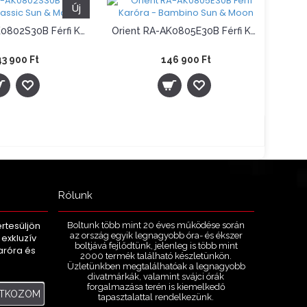
Új
Orient RA-AK0802S30B Férfi Karóra - Classic Sun & Moon
Orient RA-AK0805E30B Férfi Karóra - Bambino Sun & Moon
3 900 Ft
146 900 Ft
Tételek: 1 - 24 / 39 (2 oldal)
Rólunk
értesüljön
Boltunk több mint 20 éves működése során
az ország egyik legnagyobb óra- és ékszer
exkluzív
boltjává fejlődtünk, jelenleg is több mint
karóra és
2000 termék található készletünkön.
.
Üzletünkben megtalálhatóak a legnagyobb
divatmárkák, valamint svájci órák
forgalmazása terén is kiemelkedő
ATKOZOM
tapasztalattal rendelkezünk.