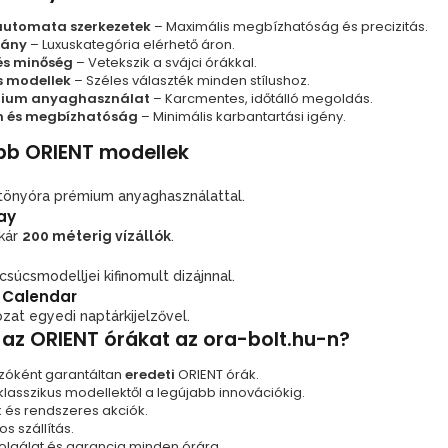
 automata szerkezetek
– Maximális megbízhatóság és precizitás.
rány
– Luxuskategória elérhető áron.
és minőség
– Vetekszik a svájci órákkal.
s modellek
– Széles választék minden stílushoz.
émium anyaghasználat
– Karcmentes, időtálló megoldás.
m és megbízhatóság
– Minimális karbantartási igény.
bb ORIENT modellek
öltönyóra prémium anyaghasználattal.
ay
akár
200 méterig vízállók
.
súcsmodelljei kifinomult dizájnnal.
 Calendar
ozat egyedi naptárkijelzővel.
 az ORIENT órákat az ora-bolt.hu-n?
zóként garantáltan
eredeti
ORIENT órák.
klasszikus modellektől a legújabb innovációkig.
 és rendszeres akciók.
s szállítás.
olgálat és garancia minden órára.