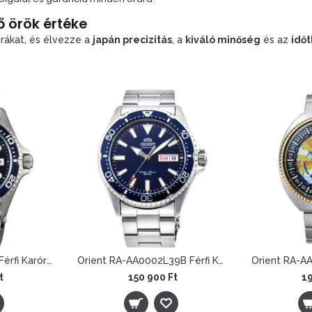
ő örök értéke
rákat, és élvezze a
japán precizitás
, a
kiváló minőség
és az
idő
Orient FAA02005D9 Férfi Karóra - Mako II Automatic
Orient RA-AA0002L39B Férfi Karóra - Mako 3 Kamasu
t
150 900 Ft
19