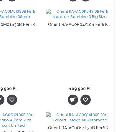
Orient RA-AC0M01S30B Férfi Karóra - Bambino 38mm
Orient RA-AC0P04Y10B Férfi Karóra - Bambino 3 Big Size
9 900 Ft
109 900 Ft
Orient RA-AC0Q14L30B Férfi Karóra - Mako 40 Automatic