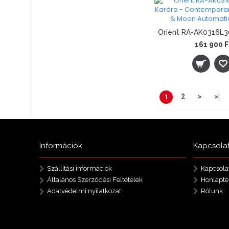
161 900 F
1
2
>
>|
S
Információk
Kapcsola
Szállítási információk
Kapcsola
Általános Szerződési Feltételek
Honlapté
Adatvédelmi nyilatkozat
Rólunk