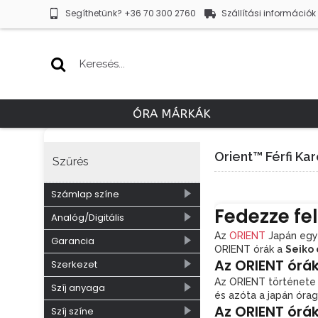
Segíthetünk? +36 70 300 2760
Szállítási információk
ÓRA MÁRKÁK
Orient™ Férfi Ka
Szűrés
Számlap színe
Fedezze fe
2
Barna
Analóg/Digitális
Az
ORIENT
Japán egyi
1
Ezüst
36
Analóg
Garancia
ORIENT órák a
Seiko 
8
Fehér
1
Barna
3
Az ORIENT órá
2 év
Szerkezet
Az ORIENT története 
3
Fekete
33
3 év
31
Automata
Szíj anyaga
és azóta a japán óra
1
Homokszínű
1
Napelemes
3
Az ORIENT órák
Napelemes
11
Bőr
Szíj színe