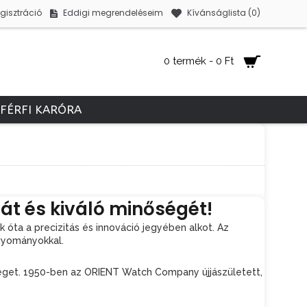
gisztráció
Eddigi megrendeléseim
Kívánságlista (
0
)
0 termék - 0 Ft
FÉRFI KARÓRA
ját és kiváló minőségét!
óta a precizitás és innováció jegyében alkot. Az
agyományokkal.
éget. 1950-ben az ORIENT Watch Company újjászületett,