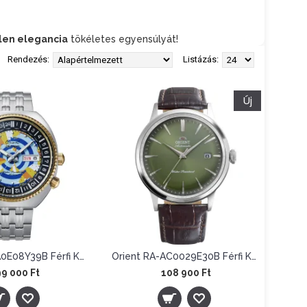
tlen elegancia
tökéletes egyensúlyát!
Rendezés:
Listázás:
Új
Orient RA-AA0E08Y39B Férfi Karóra - World Map Revival 75th Anniversary Limited
Orient RA-AC0029E30B Férfi Karóra - Bambino
9 000 Ft
108 900 Ft