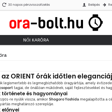
30 napos pénzvisszafizetés
Belépés
Re
NŐI KARÓRA
róra
l az ORIENT órák időtlen eleganciá
k legismertebb és legmegbízhatóbb óragyártója, amely évtizedek 
csoport
tagjai, de önállóan működnek, saját fejlesztésekkel és h
k története és hagyományai
1901-re nyúlik vissza, amikor
Shogoro Yoshida
megalapította a c
gyártás meghatározó szereplője.
 előnyei