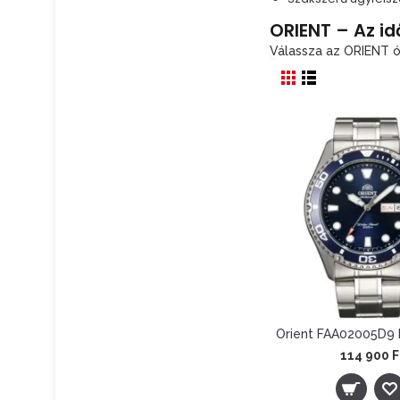
1
Piros
ORIENT – Az id
Válassza az ORIENT ó
1
Szürke
1
Türkiz
1
Világoskék
4
Zöld
114 900 F