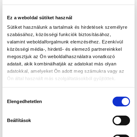
Ez a weboldal sütiket használ
Sütiket használunk a tartalmak és hirdetések személyre
szabásához, közösségi funkciók biztosításához,
Doxa 121.10.023.10 Férfi Karóra - Neo
Doxa 135.10.065.02 Férfi Karóra - D-Retro
valamint weboldalforgalmunk elemzéséhez. Ezenkívül
189 000 Ft
219 000 Ft
közösségi média-, hirdető- és elemező partnereinkkel
megosztjuk az Ön weboldalhasználatra vonatkozó
adatait, akik kombinálhatják az adatokat más olyan
adatokkal, amelyeket Ön adott meg számukra vagy az
Ön által használt más szolgáltatásokból gyűjtöttek.
Doxa 135.10.205.01 Férfi Karóra - D-Retro
Doxa 135.90.045.02 Férfi Karóra - D-Retro
219 000 Ft
229 000 Ft
Hozzájárulás
Elengedhetetlen
kiválasztása
Beállítások
Doxa 145.15.058.07 Női Karóra - D-Trendy
Doxa 145.15.058.10 Női Karóra - D-Trendy
139 000 Ft
154 000 Ft