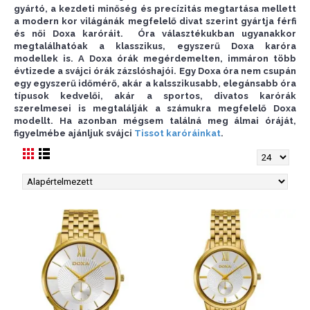
gyártó, a kezdeti minőség és precízitás megtartása mellett
a modern kor világánák megfelelő divat szerint gyártja férfi
és női Doxa karóráit. Óra választékukban ugyanakkor
megtalálhatóak a klasszikus, egyszerű Doxa karóra
modellek is. A Doxa órák megérdemelten, immáron több
évtizede a svájci órák zázslóshajói. Egy Doxa óra nem csupán
egy egyszerű időmérő, akár a kalsszikusabb, elegánsabb óra
típusok kedvelői, akár a sportos, divatos karórák
szerelmesei is megtalálják a számukra megfelelő Doxa
modellt. Ha azonban mégsem találná meg álmai óráját,
figyelmébe ajánljuk svájci
Tissot karóráinkat
.