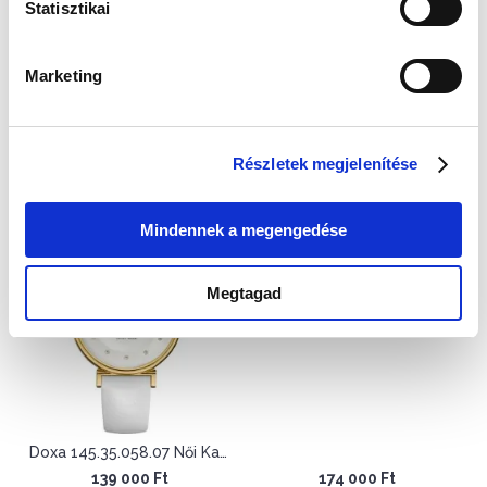
Statisztikai
Marketing
Doxa 145.15.108.01 Női Karóra - D-Trendy
Doxa 145.15.208.03 Női Karóra - D-Trendy
139 000 Ft
139 000 Ft
Részletek megjelenítése
Mindennek a megengedése
Doxa 145.95.058.17 Női Karóra - D-Trendy
Megtagad
Doxa 145.35.058.07 Női Karóra - D-Trendy
139 000 Ft
174 000 Ft