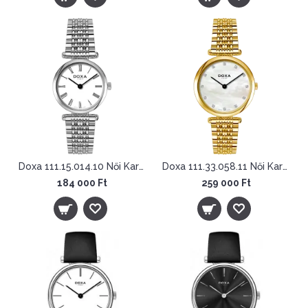
Doxa 111.15.014.10 Női Karóra - D-Lux
Doxa 111.33.058.11 Női Karóra - D-Lux
184 000 Ft
259 000 Ft