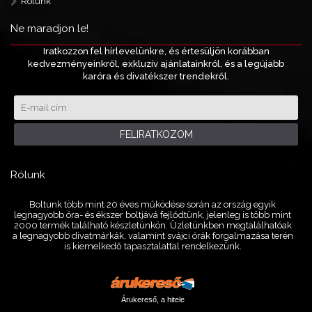
Rólunk
Ne maradjon le!
Iratkozzon fel hírlevelünkre, és értesüljön korábban
kedvezményeinkről, exkluzív ajánlatainkról, és a legújabb
karóra és divatékszer trendekről.
FELIRATKOZOM
Rólunk
Boltunk több mint 20 éves működése során az ország egyik
legnagyobb óra- és ékszer boltjává fejlődtünk, jelenleg is több mint
2000 termék található készletünkön. Üzletünkben megtalálhatóak
a legnagyobb divatmárkák, valamint svájci órák forgalmazása terén
is kiemelkedő tapasztalattal rendelkezünk.
Árukereső, a hitele