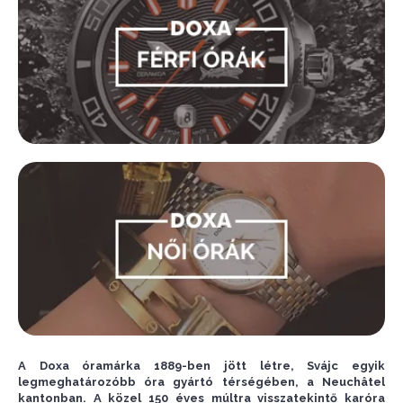
A Doxa óramárka 1889-ben jött létre, Svájc egyik
legmeghatározóbb óra gyártó térségében, a Neuchâtel
kantonban. A közel 150 éves múltra visszatekintő karóra