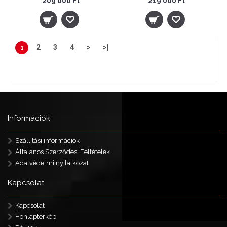
209 000 Ft
219 000 Ft
2
3
4
>
>|
1
Showing 1 to 24 of 83 (4 Pages)
Tételek: 1 - 24 / 83 (4 oldal)
Információk
Szállítási információk
Általános Szerződési Feltételek
Adatvédelmi nyilatkozat
Kapcsolat
Kapcsolat
Honlaptérkép