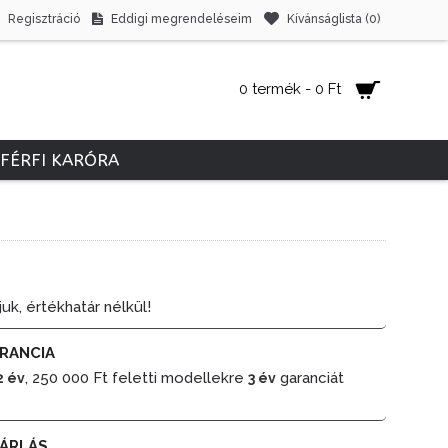
Regisztráció
Eddigi megrendeléseim
Kívánságlista (
0
)
0 termék - 0 Ft
FÉRFI KARÓRA
juk, értékhatár nélkül!
RANCIA
, 250 000 Ft feletti modellekre
garanciát
2 év
3 év
ÁRLÁS