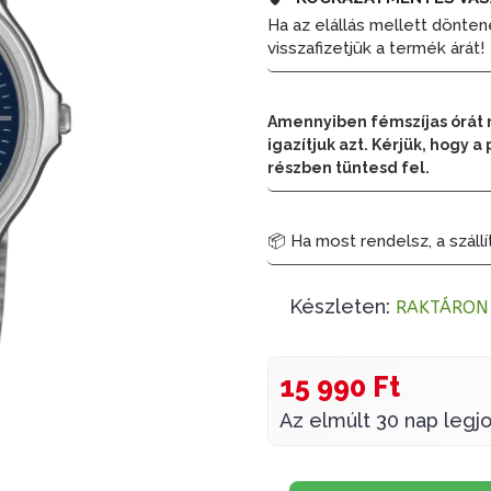
Ha az elállás mellett dönten
visszafizetjük a termék árát!
Amennyiben fémszíjas órát 
igazítjuk azt. Kérjük, hogy
részben tüntesd fel.
📦 Ha most rendelsz, a szállí
Készleten:
RAKTÁRON
15 990 Ft
Az elmúlt 30 nap legjo