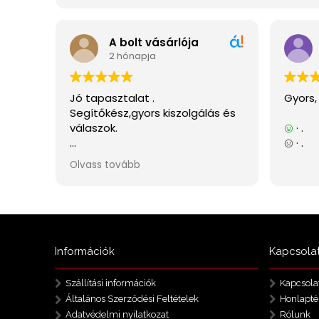
Információk
Kapcsola
Szállítási információk
Kapcsola
Általános Szerződési Feltételek
Honlapté
Adatvédelmi nyilatkozat
Rólunk