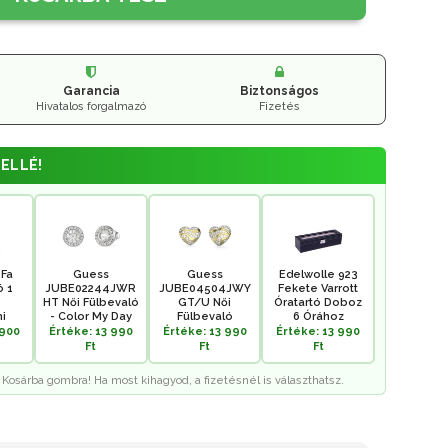
Garancia
Biztonságos
Hivatalos forgalmazó
Fizetés
ELLÉ!
 Fa
Guess
Guess
Edelwolle 923
ó 1
JUBE02244JWR
JUBE04504JWY
Fekete Varrott
HT Női Fülbevaló
GT/U Női
Óratartó Doboz
i
- Color My Day
Fülbevaló
6 Órához
 900
Értéke: 13 990
Értéke: 13 990
Értéke: 13 990
Ft
Ft
Ft
 Kosárba gombra! Ha most kihagyod, a fizetésnél is választhatsz.