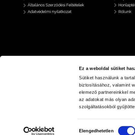
Általános Szerződési Feltételek
Honlapté
Adatvédelmi nyilatkozat
Rólunk
Ez a weboldal sütiket has
Sütiket használunk a tart
biztosításához, valamint 
elemező partnereinkkel me
az adatokat más olyan ad
+36 30 485 6112
4400 Nyíregyháza Nyírp
szolgáltatásokból gyűjtötte
Hozzájárulás
Elengedhetetlen
kiválasztása