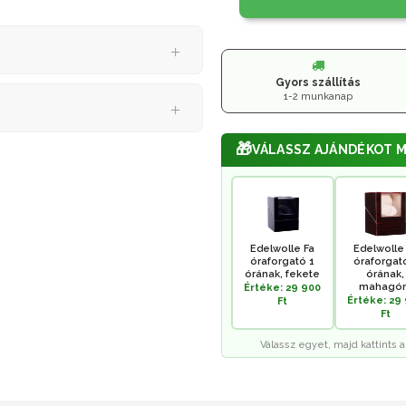
Gyors szállítás
1-2 munkanap
🎁
VÁLASSZ AJÁNDÉKOT M
Edelwolle Fa
Edelwolle
óraforgató 1
óraforgat
órának, fekete
órának,
mahagón
Értéke: 29 900
Értéke: 29
Ft
Ft
Válassz egyet, majd kattints a