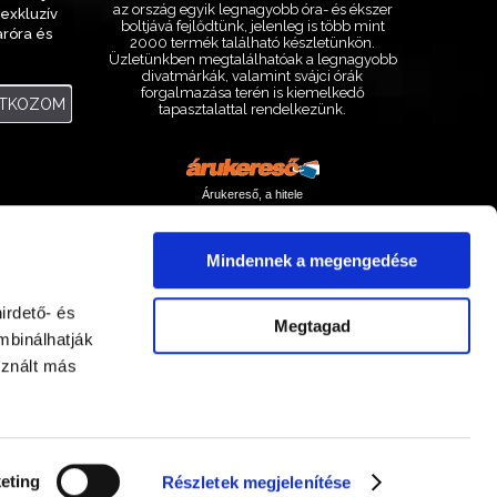
az ország egyik legnagyobb óra- és ékszer
exkluzív
boltjává fejlődtünk, jelenleg is több mint
aróra és
2000 termék található készletünkön.
.
Üzletünkben megtalálhatóak a legnagyobb
divatmárkák, valamint svájci órák
forgalmazása terén is kiemelkedő
ATKOZOM
tapasztalattal rendelkezünk.
Árukereső, a hitele
Mindennek a megengedése
irdető- és
Megtagad
mbinálhatják
sznált más
Facebook
Instagram
eting
Részletek megjelenítése