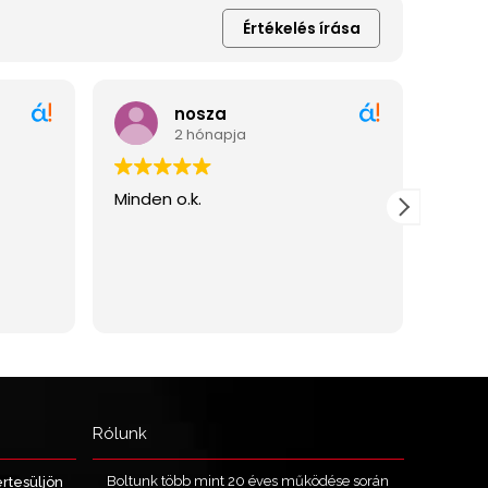
Rólunk
Boltunk több mint 20 éves működése során
értesüljön