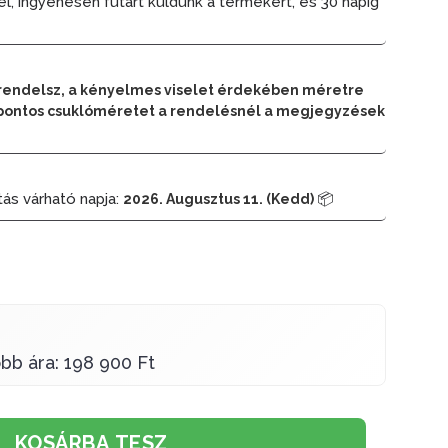
él, ingyenesen futárt küldünk a termékért, és 30 napig
rendelsz, a kényelmes viselet érdekében méretre
 a pontos csuklóméretet a rendelésnél a megjegyzések
tás várható napja:
📦
2026. Augusztus 11. (Kedd)
bb ára: 198 900 Ft
KOSÁRBA TESZ