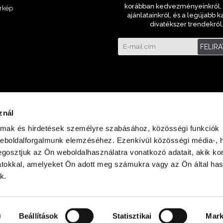
korábban kedvezményeinkről, 
rkép
ajánlatainkról, és a legújabb k
divatékszer trendekről
FELIR
znál
almak és hirdetések személyre szabásához, közösségi funkciók
weboldalforgalmunk elemzéséhez. Ezenkívül közösségi média-, h
gosztjuk az Ön weboldalhasználatra vonatkozó adatait, akik ko
atokkal, amelyeket Ön adott meg számukra vagy az Ön által ha
laza Földszint
k.
Beállítások
Statisztikai
Mark
Minden jog fenntartva © 2023 ora-bolt.hu