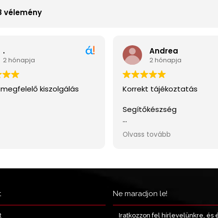
t
Ne maradjon le!
Iratkozzon fel hírlevelünkre, és 
t