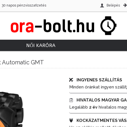
30 napos pénzvisszafizetés
Belépés
NŐI KARÓRA
et Automatic GMT
INGYENES SZÁLLÍTÁS
Minden óránkat ingyen szállít
HIVATALOS MAGYAR GA
Legalább
hivatalos mag
2 év
KOCKÁZATMENTES VÁS