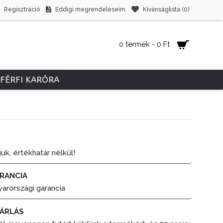
Regisztráció
Eddigi megrendeléseim
Kívánságlista (
0
)
0 termék - 0 Ft
FÉRFI KARÓRA
juk, értékhatár nélkül!
RANCIA
yarországi garancia
ÁRLÁS