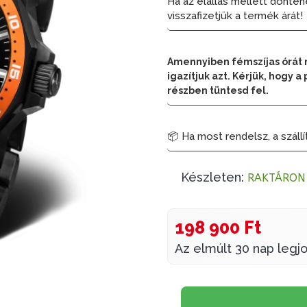
Ha az elállás mellett dönten
visszafizetjük a termék árát!
Amennyiben fémszíjas órát 
igazítjuk azt. Kérjük, hogy
részben tüntesd fel.
📦 Ha most rendelsz, a szállí
Készleten:
RAKTÁRON
198 900 Ft
Az elmúlt 30 nap legjo