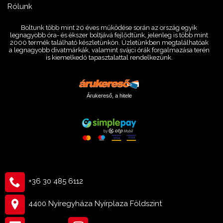
Rólunk
Boltunk több mint 20 éves működése során az ország egyik
legnagyobb óra- és ékszer boltjává fejlődtünk, jelenleg is több mint
2000 termék található készletünkön. Üzletünkben megtalálhatóak
a legnagyobb divatmárkák, valamint svájci órák forgalmazása terén
is kiemelkedő tapasztalattal rendelkezünk.
Árukereső, a hitele
+36 30 485 6112
4400 Nyíregyháza Nyírplaza Földszint