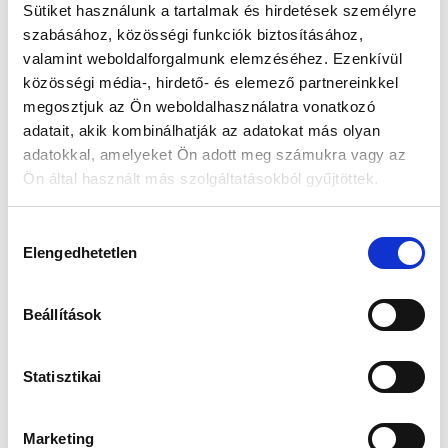
Sütiket használunk a tartalmak és hirdetések személyre
szabásához, közösségi funkciók biztosításához,
Készleten:
Nincs raktáron
valamint weboldalforgalmunk elemzéséhez. Ezenkívül
közösségi média-, hirdető- és elemező partnereinkkel
43 605 Ft
megosztjuk az Ön weboldalhasználatra vonatkozó
45 900 Ft
adatait, akik kombinálhatják az adatokat más olyan
Az elmúlt 30 nap legjobb ára: 43 605 Ft
adatokkal, amelyeket Ön adott meg számukra vagy az
Ön által használt más szolgáltatásokból gyűjtöttek.
Hozzájárulás
MIKOR LESZ KÉSZLETEN?
Elengedhetetlen
kiválasztása
Beállítások
Gyors szállítás
Garancia
Biztonságos
1-2 munkanap
Hivatalos forgalmazó
Fizetés
Statisztikai
Marketing