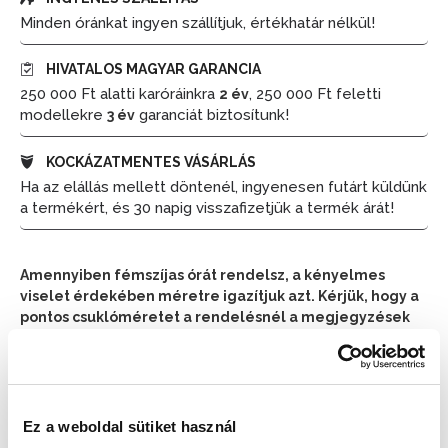
Minden óránkat ingyen szállítjuk, értékhatár nélkül!
HIVATALOS MAGYAR GARANCIA
250 000 Ft alatti karóráinkra
, 250 000 Ft feletti
2 év
modellekre
garanciát biztosítunk!
3 év
KOCKÁZATMENTES VÁSÁRLÁS
Ha az elállás mellett döntenél, ingyenesen futárt küldünk
a termékért, és 30 napig visszafizetjük a termék árát!
Amennyiben fémszíjas órát rendelsz, a kényelmes
viselet érdekében méretre igazítjuk azt. Kérjük, hogy a
pontos csuklóméretet a rendelésnél a megjegyzések
részben tüntesd fel.
📦 Ha most rendelsz, a szállítás várható napja:
2026.
📦
Augusztus 11. (Kedd)
Ez a weboldal sütiket használ