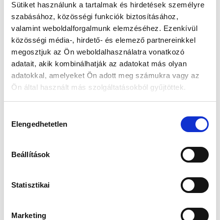
Sütiket használunk a tartalmak és hirdetések személyre
szabásához, közösségi funkciók biztosításához,
Készleten:
RAKTÁRON
valamint weboldalforgalmunk elemzéséhez. Ezenkívül
közösségi média-, hirdető- és elemező partnereinkkel
47 405 Ft
megosztjuk az Ön weboldalhasználatra vonatkozó
49 900 Ft
adatait, akik kombinálhatják az adatokat más olyan
Az elmúlt 30 nap legjobb ára: 47 405 Ft
adatokkal, amelyeket Ön adott meg számukra vagy az
Ön által használt más szolgáltatásokból gyűjtöttek.
Hozzájárulás
KOSÁRBA TESZ
Elengedhetetlen
kiválasztása
Beállítások
Gyors szállítás
Garancia
Biztonságos
1-2 munkanap
Hivatalos forgalmazó
Fizetés
Statisztikai
Marketing