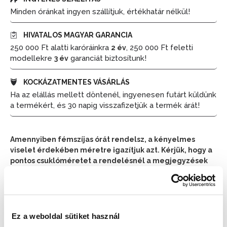
Minden óránkat ingyen szállítjuk, értékhatár nélkül!
HIVATALOS MAGYAR GARANCIA
250 000 Ft alatti karóráinkra
, 250 000 Ft feletti
2 év
modellekre
garanciát biztosítunk!
3 év
KOCKÁZATMENTES VÁSÁRLÁS
Ha az elállás mellett döntenél, ingyenesen futárt küldünk
a termékért, és 30 napig visszafizetjük a termék árát!
Amennyiben fémszíjas órát rendelsz, a kényelmes
viselet érdekében méretre igazítjuk azt. Kérjük, hogy a
pontos csuklóméretet a rendelésnél a megjegyzések
részben tüntesd fel.
📦 Ha most rendelsz, a szállítás várható napja:
2026.
📦
Ez a weboldal sütiket használ
Augusztus 11. (Kedd)