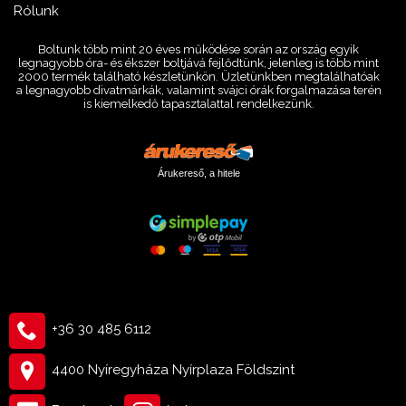
Rólunk
Boltunk több mint 20 éves működése során az ország egyik
legnagyobb óra- és ékszer boltjává fejlődtünk, jelenleg is több mint
2000 termék található készletünkön. Üzletünkben megtalálhatóak
a legnagyobb divatmárkák, valamint svájci órák forgalmazása terén
is kiemelkedő tapasztalattal rendelkezünk.
Árukereső, a hitele
+36 30 485 6112
4400 Nyíregyháza Nyírplaza Földszint