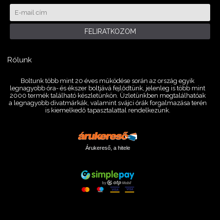
FELIRATKOZOM
Rólunk
Boltunk több mint 20 éves működése során az ország egyik
legnagyobb óra- és ékszer boltjává fejlődtünk, jelenleg is több mint
2000 termék található készletünkön. Üzletünkben megtalálhatóak
a legnagyobb divatmárkák, valamint svájci órák forgalmazása terén
is kiemelkedő tapasztalattal rendelkezünk.
Árukereső, a hitele