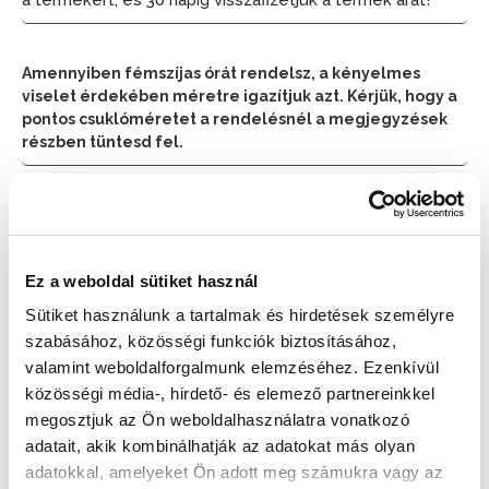
a termékért, és 30 napig visszafizetjük a termék árát!
Amennyiben fémszíjas órát rendelsz, a kényelmes
viselet érdekében méretre igazítjuk azt. Kérjük, hogy a
pontos csuklóméretet a rendelésnél a megjegyzések
részben tüntesd fel.
📦 Ha most rendelsz, a szállítás várható napja:
2026.
📦
Augusztus 10. (Hétfő)
Ez a weboldal sütiket használ
Készleten:
Nincs raktáron
Sütiket használunk a tartalmak és hirdetések személyre
szabásához, közösségi funkciók biztosításához,
valamint weboldalforgalmunk elemzéséhez. Ezenkívül
169 900 Ft
közösségi média-, hirdető- és elemező partnereinkkel
Az elmúlt 30 nap legjobb ára: 169 900 Ft
megosztjuk az Ön weboldalhasználatra vonatkozó
adatait, akik kombinálhatják az adatokat más olyan
adatokkal, amelyeket Ön adott meg számukra vagy az
AJÁNLATOT KÉREK!