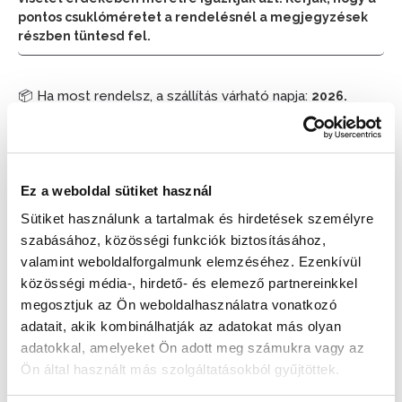
pontos csuklóméretet a rendelésnél a megjegyzések
részben tüntesd fel.
📦 Ha most rendelsz, a szállítás várható napja:
2026.
📦
Augusztus 11. (Kedd)
Készleten:
Nincs raktáron
Ez a weboldal sütiket használ
Sütiket használunk a tartalmak és hirdetések személyre
205 900 Ft
szabásához, közösségi funkciók biztosításához,
Az elmúlt 30 nap legjobb ára: 205 900 Ft
valamint weboldalforgalmunk elemzéséhez. Ezenkívül
közösségi média-, hirdető- és elemező partnereinkkel
megosztjuk az Ön weboldalhasználatra vonatkozó
AJÁNLATOT KÉREK!
adatait, akik kombinálhatják az adatokat más olyan
adatokkal, amelyeket Ön adott meg számukra vagy az
Ön által használt más szolgáltatásokból gyűjtöttek.
MIKOR LESZ KÉSZLETEN?