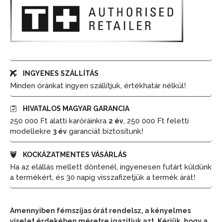
INGYENES SZÁLLÍTÁS
Minden óránkat ingyen szállítjuk, értékhatár nélkül!
HIVATALOS MAGYAR GARANCIA
250 000 Ft alatti karóráinkra
, 250 000 Ft feletti
2 év
modellekre
garanciát biztosítunk!
3 év
KOCKÁZATMENTES VÁSÁRLÁS
Ha az elállás mellett döntenél, ingyenesen futárt küldünk
a termékért, és 30 napig visszafizetjük a termék árát!
Amennyiben fémszíjas órát rendelsz, a kényelmes
viselet érdekében méretre igazítjuk azt. Kérjük, hogy a