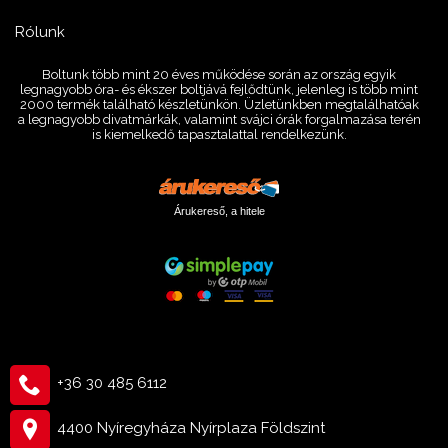
Rólunk
Boltunk több mint 20 éves működése során az ország egyik
legnagyobb óra- és ékszer boltjává fejlődtünk, jelenleg is több mint
2000 termék található készletünkön. Üzletünkben megtalálhatóak
a legnagyobb divatmárkák, valamint svájci órák forgalmazása terén
is kiemelkedő tapasztalattal rendelkezünk.
Árukereső, a hitele
+36 30 485 6112
4400 Nyíregyháza Nyírplaza Földszint