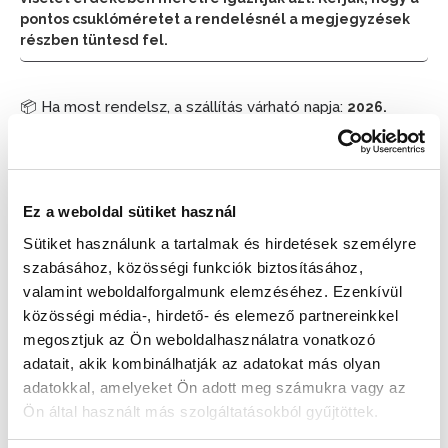
pontos csuklóméretet a rendelésnél a megjegyzések
részben tüntesd fel.
📦 Ha most rendelsz, a szállítás várható napja:
2026.
📦
Augusztus 11. (Kedd)
Készleten:
RAKTÁRON
Ez a weboldal sütiket használ
Sütiket használunk a tartalmak és hirdetések személyre
204 900 Ft
szabásához, közösségi funkciók biztosításához,
Az elmúlt 30 nap legjobb ára: 204 900 Ft
valamint weboldalforgalmunk elemzéséhez. Ezenkívül
közösségi média-, hirdető- és elemező partnereinkkel
megosztjuk az Ön weboldalhasználatra vonatkozó
AJÁNLATOT KÉREK!
adatait, akik kombinálhatják az adatokat más olyan
adatokkal, amelyeket Ön adott meg számukra vagy az
Ön által használt más szolgáltatásokból gyűjtöttek.
KOSÁRBA TESZ