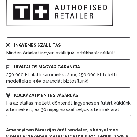
INGYENES SZÁLLÍTÁS
Minden óránkat ingyen szállítjuk, értékhatár nélkül!
HIVATALOS MAGYAR GARANCIA
250 000 Ft alatti karóráinkra
, 250 000 Ft feletti
2 év
modellekre
garanciát biztosítunk!
3 év
KOCKÁZATMENTES VÁSÁRLÁS
Ha az elállás mellett döntenél, ingyenesen futárt küldünk
a termékért, és 30 napig visszafizetjük a termék árát!
Amennyiben fémszíjas órát rendelsz, a kényelmes
viselet érdekében méretre igazítjuk azt. Kérjük, hogy a