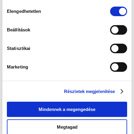
Hozzájárulás
Elengedhetetlen
kiválasztása
Beállítások
Gyors szállítás
Garancia
Biztonságos
1-2 munkanap
Hivatalos forgalmazó
Fizetés
Statisztikai
🎁
VÁLASSZ AJÁNDÉKOT MELLÉ!
Marketing
Edelwolle 923
Guess
Guess
Fekete Varrott
JUBE04504JWYGT/
JUBE02244JWRHT
Óratartó Doboz 6
U Női Fülbevaló
Női Fülbevaló -
Részletek megjelenítése
Órához
Color My Day
Értéke: 13 990 Ft
Értéke: 13 990 Ft
Értéke: 13 990 Ft
Válassz egyet, majd kattints a Kosárba gombra! Ha most kihagyod, a
Mindennek a megengedése
fizetésnél is választhatsz.
Megtagad