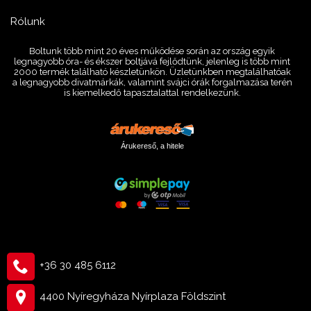
Rólunk
Boltunk több mint 20 éves működése során az ország egyik
legnagyobb óra- és ékszer boltjává fejlődtünk, jelenleg is több mint
2000 termék található készletünkön. Üzletünkben megtalálhatóak
a legnagyobb divatmárkák, valamint svájci órák forgalmazása terén
is kiemelkedő tapasztalattal rendelkezünk.
Árukereső, a hitele
+36 30 485 6112
4400 Nyíregyháza Nyírplaza Földszint