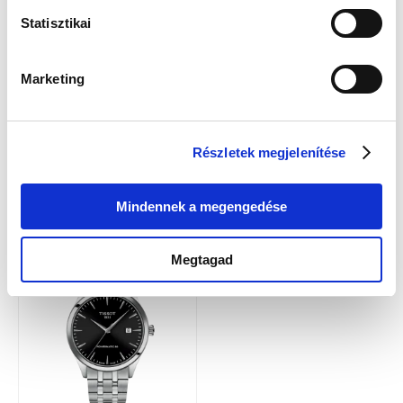
Statisztikai
Marketing
Részletek megjelenítése
Tissot T158.407.36.261.00 Férfi
Tissot T158.407.11.031.00 Férfi
Karóra - Classic Dream 40mm
Karóra - Classic Dream 40mm
Powermatic 80
199 900 Ft
199 900 Ft
Mindennek a megengedése
Megtagad