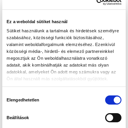
Edelwolle Fa
Edelwolle Fa
Edelwolle 923
Guess
óraforgató 1
óraforgató 1
Fekete Varrott
JUBE04504J
Ez a weboldal sütiket használ
órának, fekete
órának,
Óratartó
WYGT/U Női
mahagóni
Doboz 6
Fülbevaló
Értéke: 29
Sütiket használunk a tartalmak és hirdetések személyre
Órához
Értéke: 29
Értéke: 13 990
900 Ft
Értéke: 13 990
900 Ft
Ft
szabásához, közösségi funkciók biztosításához,
Ft
valamint weboldalforgalmunk elemzéséhez. Ezenkívül
közösségi média-, hirdető- és elemező partnereinkkel
megosztjuk az Ön weboldalhasználatra vonatkozó
Guess JUBE02244JWRHT
adatait, akik kombinálhatják az adatokat más olyan
Női Fülbevaló - Color My
adatokkal, amelyeket Ön adott meg számukra vagy az
Day
Értéke: 13 990 Ft
Ön által használt más szolgáltatásokból gyűjtöttek.
Válassz egyet, majd kattints a Kosárba gombra! Ha most kihagyod, a
fizetésnél is választhatsz.
Hozzájárulás
Elengedhetetlen
kiválasztása
Kapcsolodó termék(ek)
Beállítások