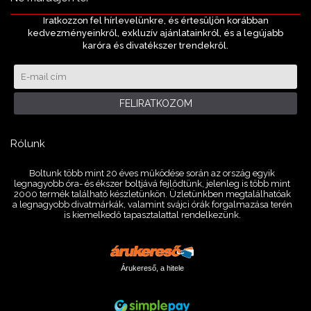
Iratkozzon fel hírlevelünkre, és értesüljön korábban
kedvezményeinkről, exkluzív ajánlatainkról, és a legújabb
karóra és divatékszer trendekről.
FELIRATKOZOM
Rólunk
Boltunk több mint 20 éves működése során az ország egyik
legnagyobb óra- és ékszer boltjává fejlődtünk, jelenleg is több mint
2000 termék található készletünkön. Üzletünkben megtalálhatóak
a legnagyobb divatmárkák, valamint svájci órák forgalmazása terén
is kiemelkedő tapasztalattal rendelkezünk.
Árukereső, a hitele