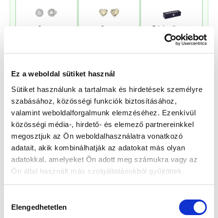
Guess
Guess
Edelwolle 923
JUBE02244JWRHT
JUBE04504JWYGT/
Fekete Varrott
Női Fülbevaló -
U Női Fülbevaló
Óratartó Doboz 6
Color My Day
Órához
Értéke: 13 990 Ft
Értéke: 13 990 Ft
Értéke: 13 990 Ft
Válassz egyet, majd kattints a Kosárba gombra! Ha most kihagyod, a
Ez a weboldal sütiket használ
fizetésnél is választhatsz.
Sütiket használunk a tartalmak és hirdetések személyre
szabásához, közösségi funkciók biztosításához,
valamint weboldalforgalmunk elemzéséhez. Ezenkívül
Kapcsolodó termék(ek)
közösségi média-, hirdető- és elemező partnereinkkel
megosztjuk az Ön weboldalhasználatra vonatkozó
Új
adatait, akik kombinálhatják az adatokat más olyan
adatokkal, amelyeket Ön adott meg számukra vagy az
Ön által használt más szolgáltatásokból gyűjtöttek.
Hozzájárulás
Elengedhetetlen
kiválasztása