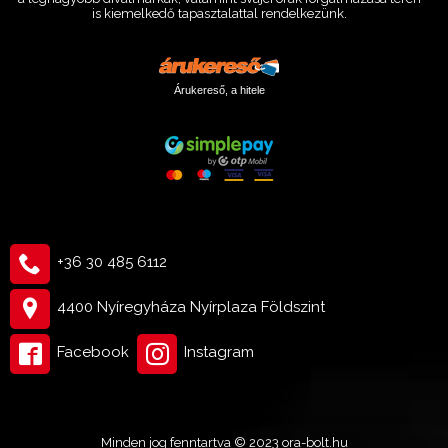
is kiemelkedő tapasztalattal rendelkezünk.
Árukereső, a hitele
+36 30 485 6112
4400 Nyíregyháza Nyírplaza Földszint
Facebook
Instagram
145 000 Ft
Kosárba tesz
Minden jog fenntartva © 2023 ora-bolt.hu