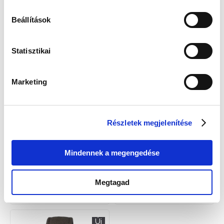
Seiko SRPD51K1 Férfi Karóra - 5
Seiko HDB006K1 Férfi Karóra - 5
Sports
Sports Field New Design
Beállítások
127 000 Ft
154 000 Ft
Statisztikai
Új
Új
Marketing
Részletek megjelenítése
Mindennek a megengedése
Seiko HDB007K1 Férfi Karóra - 5
Seiko HDB008K1 Férfi Karóra - 5
Sports Field New Design
Sports Field New Design
154 000 Ft
145 000 Ft
Megtagad
Új