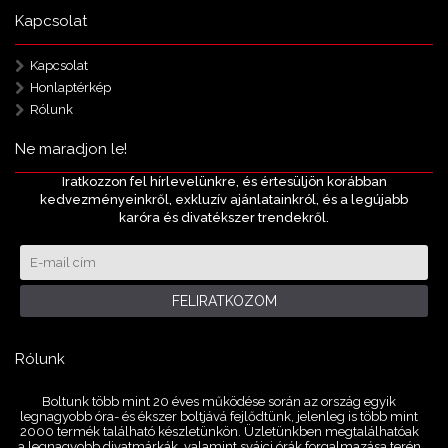
Kapcsolat
Kapcsolat
Honlaptérkép
Rólunk
Ne maradjon le!
Iratkozzon fel hírlevelünkre, és értesüljön korábban
kedvezményeinkről, exkluzív ajánlatainkról, és a legújabb
karóra és divatékszer trendekről.
FELIRATKOZOM
Rólunk
Boltunk több mint 20 éves működése során az ország egyik
legnagyobb óra- és ékszer boltjává fejlődtünk, jelenleg is több mint
2000 termék található készletünkön. Üzletünkben megtalálhatóak
a legnagyobb divatmárkák, valamint svájci órák forgalmazása terén