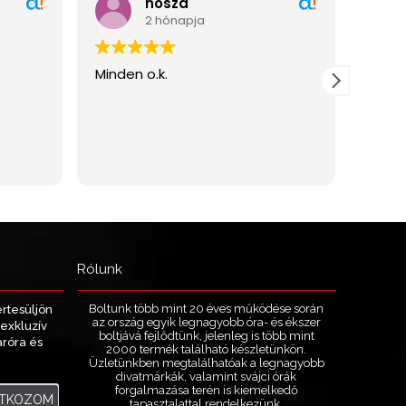
Rólunk
Boltunk több mint 20 éves működése során
értesüljön
az ország egyik legnagyobb óra- és ékszer
exkluzív
boltjává fejlődtünk, jelenleg is több mint
aróra és
2000 termék található készletünkön.
.
Üzletünkben megtalálhatóak a legnagyobb
divatmárkák, valamint svájci órák
forgalmazása terén is kiemelkedő
ATKOZOM
tapasztalattal rendelkezünk.