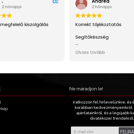
t
Ne maradjon le!
Iratkozzon fel hírlevelünkre, és 
t
korábban kedvezményeinkről, 
rkép
ajánlatainkról, és a legújabb k
divatékszer trendekről
FELIR