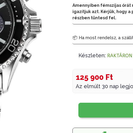
Amennyiben fémszíjas órát 
igazítjuk azt. Kérjük, hogy
részben tüntesd fel.
📦 Ha most rendelsz, a szállí
Készleten:
RAKTÁRON
125 900 Ft
Az elmúlt 30 nap legjo