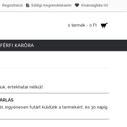
Regisztráció
Eddigi megrendeléseim
Kívánságlista (
0
)
0 termék - 0 Ft
FÉRFI KARÓRA
juk, értékhatár nélkül!
ÁRLÁS
él, ingyenesen futárt küldünk a termékért, és 30 napig