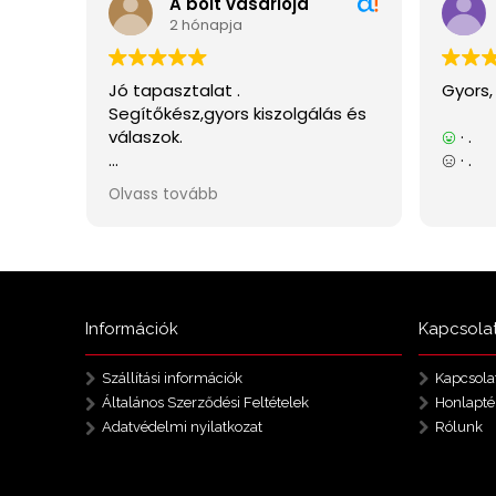
Információk
Kapcsola
Szállítási információk
Kapcsola
Általános Szerződési Feltételek
Honlapté
Adatvédelmi nyilatkozat
Rólunk