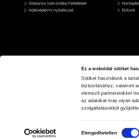
Általános Szerződési Feltételek
Honlapté
Adatvédelmi nyilatkozat
Rólunk
Ez a weboldal sütiket has
Sütiket használunk a tart
biztosításához, valamint 
elemező partnereinkkel me
az adatokat más olyan ad
+36 30 485 6112
4400 Nyíregyháza Nyírp
szolgáltatásokból gyűjtötte
Hozzájárulás
Elengedhetetlen
kiválasztása