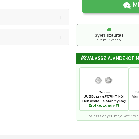
M
Gyors szállítás
1-2 munkanap
🎁
VÁLASSZ AJÁNDÉKOT M
Guess
Ed
JUBE02244JWRHT Női
Var
Fülbevaló - Color My Day
Értéke: 13 990 Ft
Válassz egyet, majd kattints a