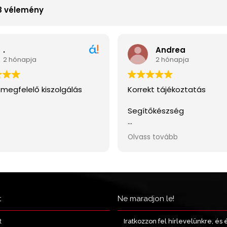
t
Ne maradjon le!
Iratkozzon fel hírlevelünkre, és 
t