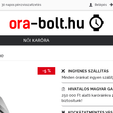
30 napos pénzvisszafizetés
Belépés
NŐI KARÓRA
ne
-5 %
INGYENES SZÁLLÍTÁS
Minden óránkat ingyen szállít
HIVATALOS MAGYAR GA
250 000 Ft alatti karóráinkra
biztosítunk!
KOCKÁZATMENTES VÁS