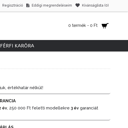
Regisztráció
Eddigi megrendeléseim
Kívánságlista (
0
)
0 termék - 0 Ft
FÉRFI KARÓRA
juk, értékhatár nélkül!
RANCIA
, 250 000 Ft feletti modellekre
garanciát
2 év
3 év
ÁRLÁS