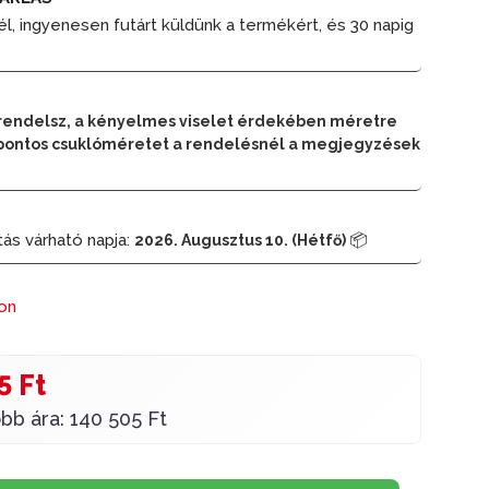
él, ingyenesen futárt küldünk a termékért, és 30 napig
rendelsz, a kényelmes viselet érdekében méretre
 a pontos csuklóméretet a rendelésnél a megjegyzések
tás várható napja:
📦
2026. Augusztus 10. (Hétfő)
ron
5 Ft
bb ára: 140 505 Ft