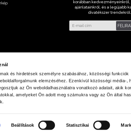
korábban kedvezményeinkről, 
rkép
ajánlatainkról, és a legújabb k
divatékszer trendekről
FELIR
znál
almak és hirdetések személyre szabásához, közösségi funkciók
weboldalforgalmunk elemzéséhez. Ezenkívül közösségi média-, h
gosztjuk az Ön weboldalhasználatra vonatkozó adatait, akik ko
atokkal, amelyeket Ön adott meg számukra vagy az Ön által ha
laza Földszint
k.
Beállítások
Statisztikai
Mark
Minden jog fenntartva © 2023 ora-bolt.hu