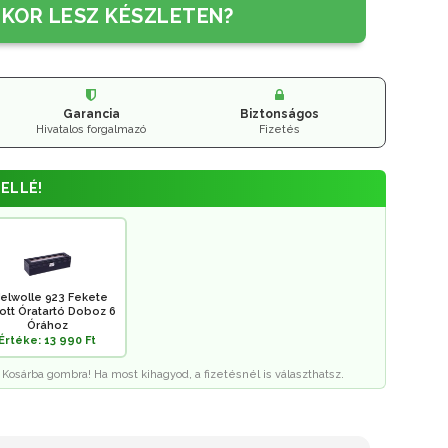
IKOR LESZ KÉSZLETEN?
Garancia
Biztonságos
Hivatalos forgalmazó
Fizetés
ELLÉ!
elwolle 923 Fekete
rott Óratartó Doboz 6
Órához
Értéke: 13 990 Ft
 Kosárba gombra! Ha most kihagyod, a fizetésnél is választhatsz.