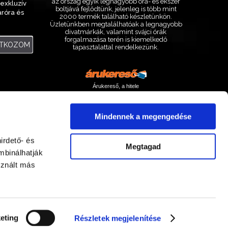
az ország egyik legnagyobb óra- és ékszer
exkluzív
boltjává fejlődtünk, jelenleg is több mint
aróra és
2000 termék található készletünkön.
.
Üzletünkben megtalálhatóak a legnagyobb
divatmárkák, valamint svájci órák
forgalmazása terén is kiemelkedő
ATKOZOM
tapasztalattal rendelkezünk.
Árukereső, a hitele
Mindennek a megengedése
irdető- és
Megtagad
mbinálhatják
sznált más
Facebook
Instagram
eting
Részletek megjelenítése