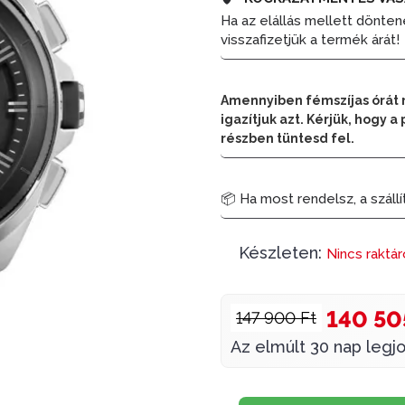
Ha az elállás mellett dönten
visszafizetjük a termék árát!
Amennyiben fémszíjas órát 
igazítjuk azt. Kérjük, hogy
részben tüntesd fel.
📦 Ha most rendelsz, a szállí
Készleten:
Nincs raktá
140 50
147 900 Ft
Az elmúlt 30 nap legjo