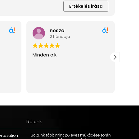
Rólunk
Boltunk több mint 20 éves működése során
értesüljön