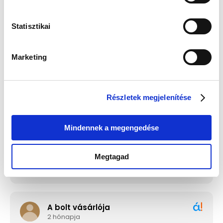
Statisztikai
Edelwolle 923 Fekete
Guess JUBE02244JWRHT
Varrott Óratartó Doboz 6
Női Fülbevaló - Color My
Órához
Day
Értéke: 13 990 Ft
Értéke: 13 990 Ft
Marketing
Válassz egyet, majd kattints a Kosárba gombra! Ha most kihagyod, a
fizetésnél is választhatsz.
Részletek megjelenítése
Mindennek a megengedése
Megtagad