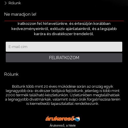
Rólunk
Ne maradjon le!
Iratkozzon fel hírlevelünkre, és értesüljön korábban
kedvezményeinkről, exkluzív ajánlatainkról, és a legújabb
karóra és divatékszer trendekről.
FELIRATKOZOM
Rólunk
Boltunk több mint 20 éves működése során az ország egyik
legnagyobb óra- és ékszer boltjává fejlődtünk, jelenleg is több mint
2000 termék található készletünkön. Üzletünkben megtalálhatóak
a legnagyobb divatmárkák, valamint svájci órák forgalmazása terén
is kiemelkedő tapasztalattal rendelkezünk.
Árukereső, a hitele