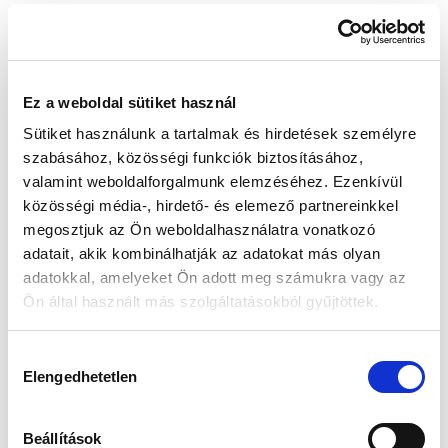
Készleten:
RAKTÁRON
Ez a weboldal sütiket használ
57 990 Ft
Sütiket használunk a tartalmak és hirdetések személyre
Az elmúlt 30 nap legjobb ára: 57 990 Ft
szabásához, közösségi funkciók biztosításához,
valamint weboldalforgalmunk elemzéséhez. Ezenkívül
közösségi média-, hirdető- és elemező partnereinkkel
megosztjuk az Ön weboldalhasználatra vonatkozó
KOSÁRBA TESZ
adatait, akik kombinálhatják az adatokat más olyan
adatokkal, amelyeket Ön adott meg számukra vagy az
Ön által használt más szolgáltatásokból gyűjtöttek.
Gyors szállítás
Garancia
Biztonságos
Hozzájárulás
1-2 munkanap
Hivatalos forgalmazó
Fizetés
Elengedhetetlen
kiválasztása
🎁
VÁLASSZ AJÁNDÉKOT MELLÉ!
Beállítások