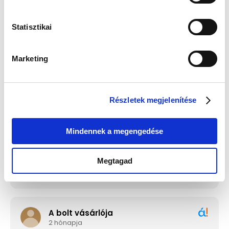
Statisztikai
Edelwolle 923 Fekete
Guess JUBE02244JWRHT
Varrott Óratartó Doboz 6
Női Fülbevaló - Color My
Órához
Day
Értéke: 13 990 Ft
Értéke: 13 990 Ft
Marketing
Válassz egyet, majd kattints a Kosárba gombra! Ha most kihagyod, a
fizetésnél is választhatsz.
Részletek megjelenítése
Mindennek a megengedése
Megtagad