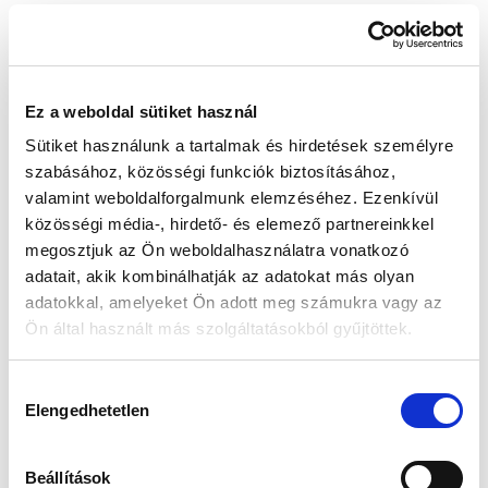
Készleten:
RAKTÁRON
Ez a weboldal sütiket használ
63 990 Ft
Sütiket használunk a tartalmak és hirdetések személyre
Az elmúlt 30 nap legjobb ára: 63 990 Ft
szabásához, közösségi funkciók biztosításához,
valamint weboldalforgalmunk elemzéséhez. Ezenkívül
közösségi média-, hirdető- és elemező partnereinkkel
megosztjuk az Ön weboldalhasználatra vonatkozó
KOSÁRBA TESZ
adatait, akik kombinálhatják az adatokat más olyan
adatokkal, amelyeket Ön adott meg számukra vagy az
Ön által használt más szolgáltatásokból gyűjtöttek.
Gyors szállítás
Garancia
Biztonságos
Hozzájárulás
1-2 munkanap
Hivatalos forgalmazó
Fizetés
Elengedhetetlen
kiválasztása
🎁
VÁLASSZ AJÁNDÉKOT MELLÉ!
Beállítások