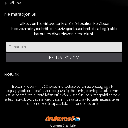
Rólunk
Ne maradjon le!
Iratkozzon fel hírlevelünkre, és értesüljön korábban
kedvezményeinkről, exkluzív ajánlatainkról, és a legújabb
karóra és divatékszer trendekről.
FELIRATKOZOM
Rólunk
Boltunk több mint 20 éves működése során az ország egyik
legnagyobb óra- és ékszer boltjává fejlődtünk, jelenleg is több mint
2000 termék található készletünkön. Üzletünkben megtalálhatóak
a legnagyobb divatmárkák, valamint svájci órák forgalmazása terén
is kiemelkedő tapasztalattal rendelkezünk.
Árukereső, a hitele