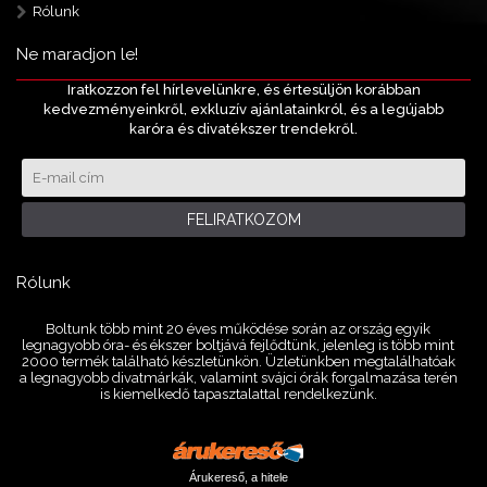
Rólunk
Ne maradjon le!
Iratkozzon fel hírlevelünkre, és értesüljön korábban
kedvezményeinkről, exkluzív ajánlatainkról, és a legújabb
karóra és divatékszer trendekről.
FELIRATKOZOM
Rólunk
Boltunk több mint 20 éves működése során az ország egyik
legnagyobb óra- és ékszer boltjává fejlődtünk, jelenleg is több mint
2000 termék található készletünkön. Üzletünkben megtalálhatóak
a legnagyobb divatmárkák, valamint svájci órák forgalmazása terén
is kiemelkedő tapasztalattal rendelkezünk.
Árukereső, a hitele