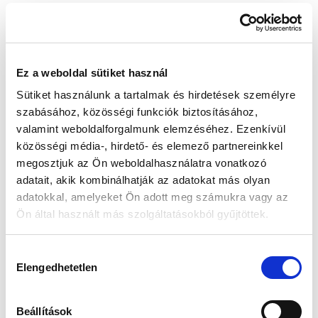
Készleten:
RAKTÁRON
Ez a weboldal sütiket használ
61 990 Ft
Sütiket használunk a tartalmak és hirdetések személyre
Az elmúlt 30 nap legjobb ára: 61 990 Ft
szabásához, közösségi funkciók biztosításához,
valamint weboldalforgalmunk elemzéséhez. Ezenkívül
közösségi média-, hirdető- és elemező partnereinkkel
megosztjuk az Ön weboldalhasználatra vonatkozó
KOSÁRBA TESZ
adatait, akik kombinálhatják az adatokat más olyan
adatokkal, amelyeket Ön adott meg számukra vagy az
Ön által használt más szolgáltatásokból gyűjtöttek.
Gyors szállítás
Garancia
Biztonságos
Hozzájárulás
1-2 munkanap
Hivatalos forgalmazó
Fizetés
Elengedhetetlen
kiválasztása
🎁
VÁLASSZ AJÁNDÉKOT MELLÉ!
Beállítások