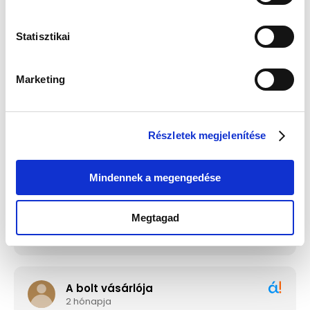
Statisztikai
Edelwolle 923 Fekete
Guess JUBE02244JWRHT
Varrott Óratartó Doboz 6
Női Fülbevaló - Color My
Órához
Day
Értéke: 13 990 Ft
Értéke: 13 990 Ft
Marketing
Válassz egyet, majd kattints a Kosárba gombra! Ha most kihagyod, a
fizetésnél is választhatsz.
Részletek megjelenítése
Mindennek a megengedése
Megtagad