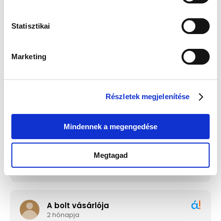
Statisztikai
Edelwolle 923 Fekete
Guess JUBE02244JWRHT
Varrott Óratartó Doboz 6
Női Fülbevaló - Color My
Órához
Day
Értéke: 13 990 Ft
Értéke: 13 990 Ft
Marketing
Válassz egyet, majd kattints a Kosárba gombra! Ha most kihagyod, a
fizetésnél is választhatsz.
Részletek megjelenítése
Mindennek a megengedése
Megtagad