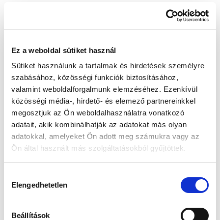
Készleten:
RAKTÁRON
Ez a weboldal sütiket használ
65 990 Ft
Sütiket használunk a tartalmak és hirdetések személyre
Az elmúlt 30 nap legjobb ára: 65 990 Ft
szabásához, közösségi funkciók biztosításához,
valamint weboldalforgalmunk elemzéséhez. Ezenkívül
közösségi média-, hirdető- és elemező partnereinkkel
megosztjuk az Ön weboldalhasználatra vonatkozó
KOSÁRBA TESZ
adatait, akik kombinálhatják az adatokat más olyan
adatokkal, amelyeket Ön adott meg számukra vagy az
Ön által használt más szolgáltatásokból gyűjtöttek.
Gyors szállítás
Garancia
Biztonságos
Hozzájárulás
1-2 munkanap
Hivatalos forgalmazó
Fizetés
Elengedhetetlen
kiválasztása
🎁
VÁLASSZ AJÁNDÉKOT MELLÉ!
Beállítások