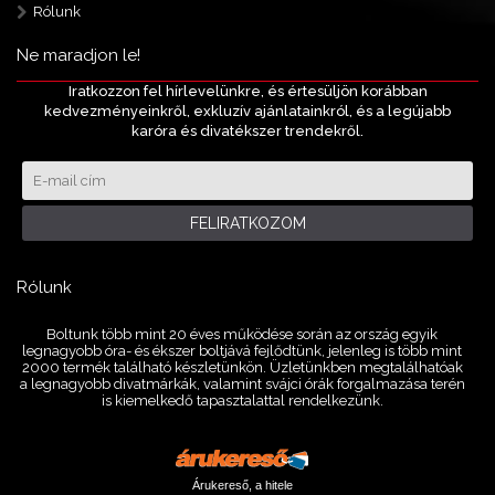
Rólunk
Ne maradjon le!
Iratkozzon fel hírlevelünkre, és értesüljön korábban
kedvezményeinkről, exkluzív ajánlatainkról, és a legújabb
karóra és divatékszer trendekről.
FELIRATKOZOM
Rólunk
Boltunk több mint 20 éves működése során az ország egyik
legnagyobb óra- és ékszer boltjává fejlődtünk, jelenleg is több mint
2000 termék található készletünkön. Üzletünkben megtalálhatóak
a legnagyobb divatmárkák, valamint svájci órák forgalmazása terén
is kiemelkedő tapasztalattal rendelkezünk.
Árukereső, a hitele