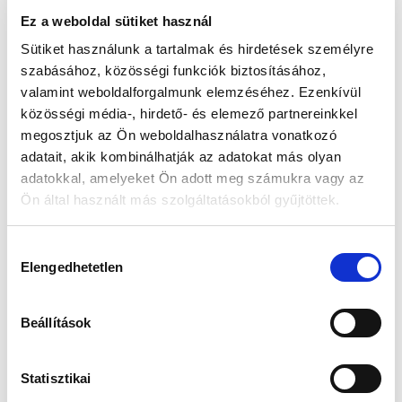
Ez a weboldal sütiket használ
📦 Ha most rendelsz, a szállítás várható napja:
2026.
Sütiket használunk a tartalmak és hirdetések személyre
📦
Augusztus 11. (Kedd)
szabásához, közösségi funkciók biztosításához,
valamint weboldalforgalmunk elemzéséhez. Ezenkívül
Készleten:
közösségi média-, hirdető- és elemező partnereinkkel
RAKTÁRON
megosztjuk az Ön weboldalhasználatra vonatkozó
adatait, akik kombinálhatják az adatokat más olyan
46 366 Ft
52 990 Ft
adatokkal, amelyeket Ön adott meg számukra vagy az
Ön által használt más szolgáltatásokból gyűjtöttek.
Az elmúlt 30 nap legjobb ára: 46 366 Ft
Hozzájárulás
Elengedhetetlen
kiválasztása
KOSÁRBA TESZ
Beállítások
Statisztikai
Gyors szállítás
Garancia
Biztonságos
1-2 munkanap
Hivatalos forgalmazó
Fizetés