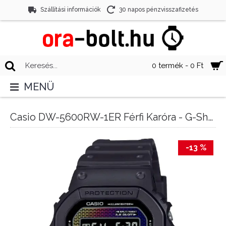
Szállítási információk
30 napos pénzvisszafizetés
0 termék - 0 Ft
MENÜ
Casio DW-5600RW-1ER Férfi Karóra - G-Shock Rainbow
-13 %