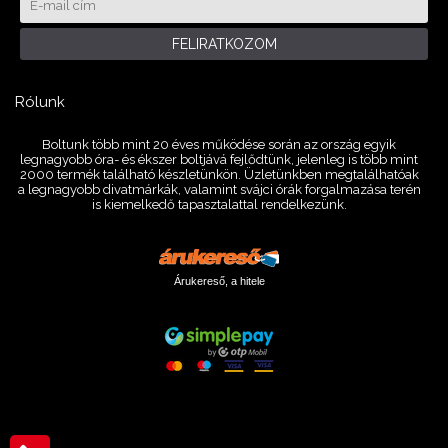
FELIRATKOZOM
Rólunk
Boltunk több mint 20 éves működése során az ország egyik
legnagyobb óra- és ékszer boltjává fejlődtünk, jelenleg is több mint
2000 termék található készletünkön. Üzletünkben megtalálhatóak
a legnagyobb divatmárkák, valamint svájci órák forgalmazása terén
is kiemelkedő tapasztalattal rendelkezünk.
Árukereső, a hitele