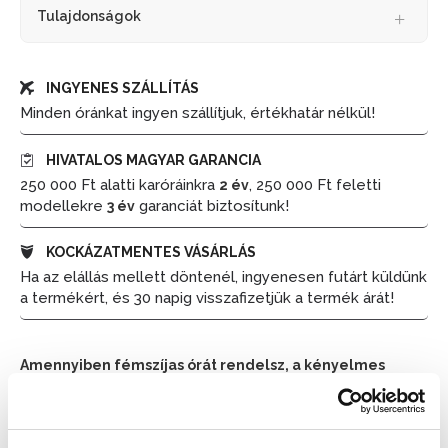
Tulajdonságok
INGYENES SZÁLLÍTÁS
Minden óránkat ingyen szállítjuk, értékhatár nélkül!
HIVATALOS MAGYAR GARANCIA
250 000 Ft alatti karóráinkra
, 250 000 Ft feletti
2 év
modellekre
garanciát biztosítunk!
3 év
KOCKÁZATMENTES VÁSÁRLÁS
Ha az elállás mellett döntenél, ingyenesen futárt küldünk
a termékért, és 30 napig visszafizetjük a termék árát!
Amennyiben fémszíjas órát rendelsz, a kényelmes
viselet érdekében méretre igazítjuk azt. Kérjük, hogy a
pontos csuklóméretet a rendelésnél a megjegyzések
részben tüntesd fel.