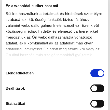
Ez a weboldal sütiket használ
📦 Ha most rendelsz, a szállítás várható napja:
2026.
Sütiket használunk a tartalmak és hirdetések személyre
📦
Augusztus 10. (Hétfő)
szabásához, közösségi funkciók biztosításához,
valamint weboldalforgalmunk elemzéséhez. Ezenkívül
Készleten:
közösségi média-, hirdető- és elemező partnereinkkel
Nincs raktáron
megosztjuk az Ön weboldalhasználatra vonatkozó
adatait, akik kombinálhatják az adatokat más olyan
55 116 Ft
62 990 Ft
adatokkal, amelyeket Ön adott meg számukra vagy az
Ön által használt más szolgáltatásokból gyűjtöttek.
Az elmúlt 30 nap legjobb ára: 55 116 Ft
Hozzájárulás
Elengedhetetlen
kiválasztása
MIKOR LESZ KÉSZLETEN?
Beállítások
Statisztikai
Gyors szállítás
Garancia
Biztonságos
1-2 munkanap
Hivatalos forgalmazó
Fizetés