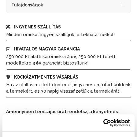
Tulajdonságok
INGYENES SZÁLLÍTÁS
Minden óránkat ingyen szállítjuk, értékhatár nélkül!
HIVATALOS MAGYAR GARANCIA
250 000 Ft alatti karóráinkra
, 250 000 Ft feletti
2 év
modellekre
garanciát biztosítunk!
3 év
KOCKÁZATMENTES VÁSÁRLÁS
Ha az elállás mellett döntenél, ingyenesen futárt küldünk
a termékért, és 30 napig visszafizetjük a termék árát!
Amennyiben fémszíjas órát rendelsz, a kényelmes
viselet érdekében méretre igazítjuk azt. Kérjük, hogy a
pontos csuklóméretet a rendelésnél a megjegyzések
részben tüntesd fel.