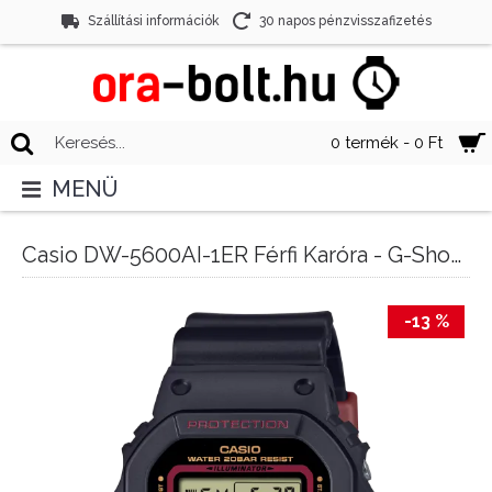
Szállítási információk
30 napos pénzvisszafizetés
0 termék - 0 Ft
MENÜ
Casio DW-5600AI-1ER Férfi Karóra - G-Shock Andres Iniesta Signature Model
-13 %