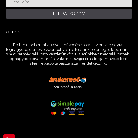
FELIRATKOZOM
Rólunk
Boltunk több mint 20 éves működése során az ország egyik
legnagyobb óra- és ékszer boltjává fejlődtünk, jelenleg is több mint
2000 termék található készletünkön. Üzletünkben megtalálhatóak
a legnagyobb divatmárkák, valamint svájci órák forgalmazása terén
is kiemelkedő tapasztalattal rendelkezünk.
Árukereső, a hitele