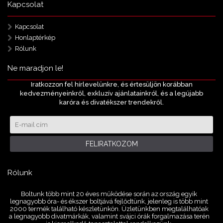
Kapcsolat
Kapcsolat
Honlaptérkép
Rólunk
Ne maradjon le!
Iratkozzon fel hírlevelünkre, és értesüljön korábban
kedvezményeinkről, exkluzív ajánlatainkról, és a legújabb
karóra és divatékszer trendekről.
FELIRATKOZOM
Rólunk
Boltunk több mint 20 éves működése során az ország egyik
legnagyobb óra- és ékszer boltjává fejlődtünk, jelenleg is több mint
2000 termék található készletünkön. Üzletünkben megtalálhatóak
a legnagyobb divatmárkák, valamint svájci órák forgalmazása terén