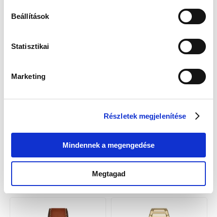
Fossil FS6080SET Férfi Karóra -
Fossil FS6089 Férfi Karóra -
Everett
Everett
Beállítások
83 900 Ft
59 900 Ft
Statisztikai
Marketing
Részletek megjelenítése
Mindennek a megengedése
Fossil FS6105 Férfi Karóra -
Fossil FS6106 Férfi Karóra -
Everett
Everett
92 900 Ft
92 900 Ft
Megtagad