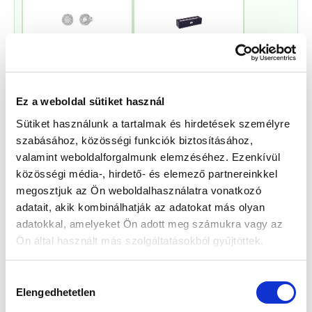
Guess JUBE02244JWRHT
Edelwolle 923 Fekete
Női Fülbevaló - Color My
Varrott Óratartó Doboz 6
Day
Órához
Értéke: 13 990 Ft
Értéke: 13 990 Ft
Válassz egyet, majd kattints a Kosárba gombra! Ha most kihagyod, a
Ez a weboldal sütiket használ
fizetésnél is választhatsz.
Sütiket használunk a tartalmak és hirdetések személyre
szabásához, közösségi funkciók biztosításához,
Kapcsolodó termék(ek)
valamint weboldalforgalmunk elemzéséhez. Ezenkívül
közösségi média-, hirdető- és elemező partnereinkkel
megosztjuk az Ön weboldalhasználatra vonatkozó
adatait, akik kombinálhatják az adatokat más olyan
adatokkal, amelyeket Ön adott meg számukra vagy az
Ön által használt más szolgáltatásokból gyűjtöttek.
Hozzájárulás
Elengedhetetlen
kiválasztása