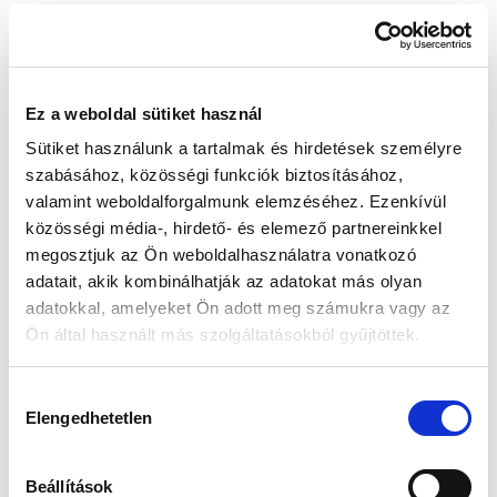
Készleten:
RAKTÁRON
Ez a weboldal sütiket használ
47 900 Ft
Sütiket használunk a tartalmak és hirdetések személyre
Az elmúlt 30 nap legjobb ára: 47 900 Ft
szabásához, közösségi funkciók biztosításához,
valamint weboldalforgalmunk elemzéséhez. Ezenkívül
közösségi média-, hirdető- és elemező partnereinkkel
megosztjuk az Ön weboldalhasználatra vonatkozó
KOSÁRBA TESZ
adatait, akik kombinálhatják az adatokat más olyan
adatokkal, amelyeket Ön adott meg számukra vagy az
Ön által használt más szolgáltatásokból gyűjtöttek.
Gyors szállítás
Garancia
Biztonságos
Hozzájárulás
1-2 munkanap
Hivatalos forgalmazó
Fizetés
Elengedhetetlen
kiválasztása
🎁
VÁLASSZ AJÁNDÉKOT MELLÉ!
Beállítások