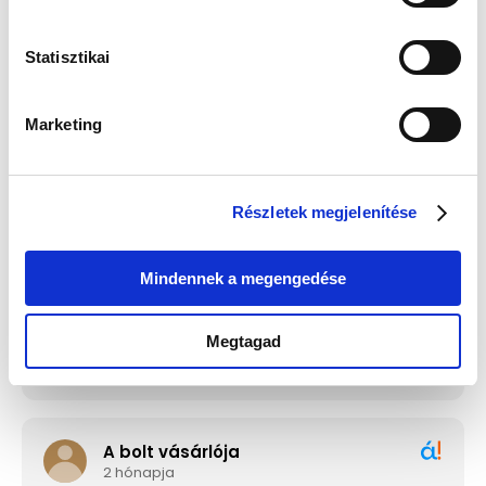
Statisztikai
Guess JUBE02244JWRHT
Edelwolle 923 Fekete
Női Fülbevaló - Color My
Varrott Óratartó Doboz 6
Day
Órához
Értéke: 13 990 Ft
Értéke: 13 990 Ft
Marketing
Válassz egyet, majd kattints a Kosárba gombra! Ha most kihagyod, a
fizetésnél is választhatsz.
Részletek megjelenítése
Mindennek a megengedése
Megtagad