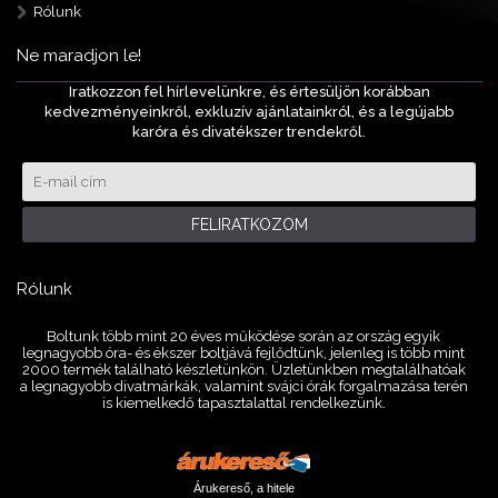
Rólunk
Ne maradjon le!
Iratkozzon fel hírlevelünkre, és értesüljön korábban
kedvezményeinkről, exkluzív ajánlatainkról, és a legújabb
karóra és divatékszer trendekről.
FELIRATKOZOM
Rólunk
Boltunk több mint 20 éves működése során az ország egyik
legnagyobb óra- és ékszer boltjává fejlődtünk, jelenleg is több mint
2000 termék található készletünkön. Üzletünkben megtalálhatóak
a legnagyobb divatmárkák, valamint svájci órák forgalmazása terén
is kiemelkedő tapasztalattal rendelkezünk.
Árukereső, a hitele