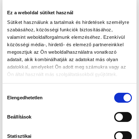
Az elmúlt 30 nap legjobb ára: 83 900 Ft
Ez a weboldal sütiket használ
Sütiket használunk a tartalmak és hirdetések személyre
szabásához, közösségi funkciók biztosításához,
KOSÁRBA TESZ
valamint weboldalforgalmunk elemzéséhez. Ezenkívül
közösségi média-, hirdető- és elemező partnereinkkel
megosztjuk az Ön weboldalhasználatra vonatkozó
adatait, akik kombinálhatják az adatokat más olyan
adatokkal, amelyeket Ön adott meg számukra vagy az
Gyors szállítás
Garancia
Biztonságos
1-2 munkanap
Hivatalos forgalmazó
Fizetés
Ön által használt más szolgáltatásokból gyűjtöttek.
🎁
VÁLASSZ AJÁNDÉKOT MELLÉ!
Hozzájárulás
Elengedhetetlen
kiválasztása
Beállítások
Guess JUBE02244JWRHT
Edelwolle 923 Fekete
Női Fülbevaló - Color My
Varrott Óratartó Doboz 6
Day
Órához
Értéke: 13 990 Ft
Értéke: 13 990 Ft
Statisztikai