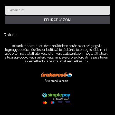
FELIRATKOZOM
Rólunk
Boltunk több mint 20 éves működése során az ország egyik
legnagyobb óra- és ékszer boltjává fejlődtünk, jelenleg is több mint
2000 termék található készletünkön. Üzletünkben megtalálhatóak
a legnagyobb divatmárkák, valamint svájci órák forgalmazása terén
is kiemelkedő tapasztalattal rendelkezünk.
Árukereső, a hitele