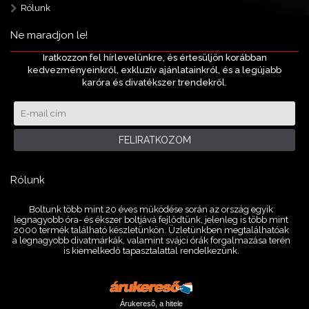
Rólunk
Ne maradjon le!
Iratkozzon fel hírlevelünkre, és értesüljön korábban
kedvezményeinkről, exkluzív ajánlatainkról, és a legújabb
karóra és divatékszer trendekről.
FELIRATKOZOM
Rólunk
Boltunk több mint 20 éves működése során az ország egyik
legnagyobb óra- és ékszer boltjává fejlődtünk, jelenleg is több mint
2000 termék található készletünkön. Üzletünkben megtalálhatóak
a legnagyobb divatmárkák, valamint svájci órák forgalmazása terén
is kiemelkedő tapasztalattal rendelkezünk.
Árukereső, a hitele