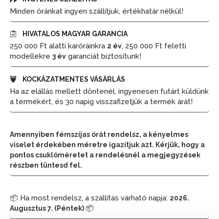
Minden óránkat ingyen szállítjuk, értékhatár nélkül!
HIVATALOS MAGYAR GARANCIA
250 000 Ft alatti karóráinkra
, 250 000 Ft feletti
2 év
modellekre
garanciát biztosítunk!
3 év
KOCKÁZATMENTES VÁSÁRLÁS
Ha az elállás mellett döntenél, ingyenesen futárt küldünk
a termékért, és 30 napig visszafizetjük a termék árát!
Amennyiben fémszíjas órát rendelsz, a kényelmes
viselet érdekében méretre igazítjuk azt. Kérjük, hogy a
pontos csuklóméretet a rendelésnél a megjegyzések
részben tüntesd fel.
📦 Ha most rendelsz, a szállítás várható napja:
2026.
📦
Augusztus 7. (Péntek)