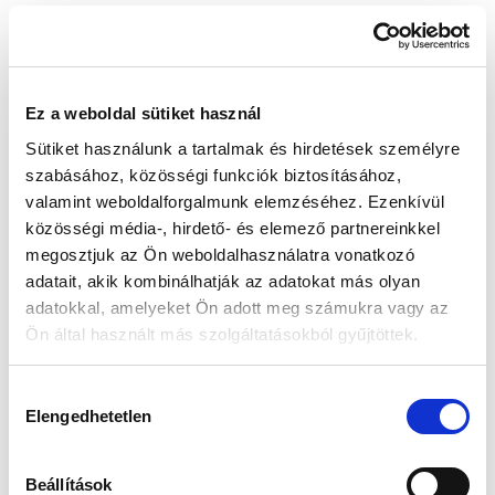
Készleten:
Nincs raktáron
Ez a weboldal sütiket használ
82 900 Ft
Sütiket használunk a tartalmak és hirdetések személyre
Az elmúlt 30 nap legjobb ára: 82 900 Ft
szabásához, közösségi funkciók biztosításához,
valamint weboldalforgalmunk elemzéséhez. Ezenkívül
közösségi média-, hirdető- és elemező partnereinkkel
megosztjuk az Ön weboldalhasználatra vonatkozó
MIKOR LESZ KÉSZLETEN?
adatait, akik kombinálhatják az adatokat más olyan
adatokkal, amelyeket Ön adott meg számukra vagy az
Ön által használt más szolgáltatásokból gyűjtöttek.
Gyors szállítás
Garancia
Biztonságos
Hozzájárulás
1-2 munkanap
Hivatalos forgalmazó
Fizetés
Elengedhetetlen
kiválasztása
🎁
VÁLASSZ AJÁNDÉKOT MELLÉ!
Beállítások