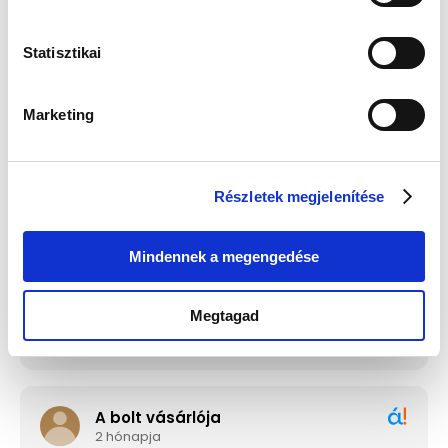
Statisztikai
Guess JUBE02244JWRHT
Edelwolle 923 Fekete
Női Fülbevaló - Color My
Varrott Óratartó Doboz 6
Day
Órához
Értéke: 13 990 Ft
Értéke: 13 990 Ft
Marketing
Válassz egyet, majd kattints a Kosárba gombra! Ha most kihagyod, a
fizetésnél is választhatsz.
Részletek megjelenítése
Mindennek a megengedése
Megtagad