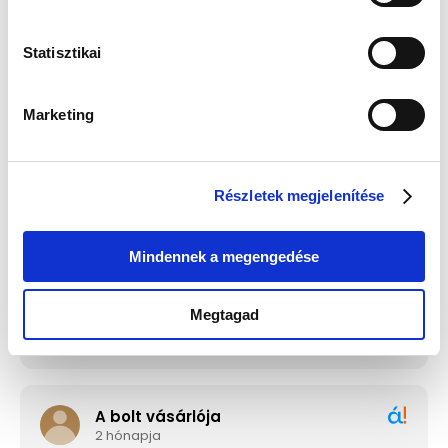
Statisztikai
Guess JUBE02244JWRHT
Edelwolle 923 Fekete
Női Fülbevaló - Color My
Varrott Óratartó Doboz 6
Day
Órához
Értéke: 13 990 Ft
Értéke: 13 990 Ft
Marketing
Válassz egyet, majd kattints a Kosárba gombra! Ha most kihagyod, a
fizetésnél is választhatsz.
Részletek megjelenítése
Mindennek a megengedése
Megtagad