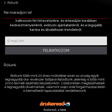
Rólunk
Ne maradjon le!
Iratkozzon fel hírlevelünkre, és értesüljön korábban
kedvezményeinkről, exkluzív ajánlatainkról, és a legújabb
karóra és divatékszer trendekről.
FELIRATKOZOM
Rólunk
Boltunk több mint 20 éves működése során az ország egyik
legnagyobb óra- és ékszer boltjává fejlődtünk, jelenleg is több mint
2000 termék található készletünkön. Üzletünkben megtalálhatóak
a legnagyobb divatmárkák, valamint svájci órák forgalmazása terén
is kiemelkedő tapasztalattal rendelkezünk.
Árukereső, a hitele