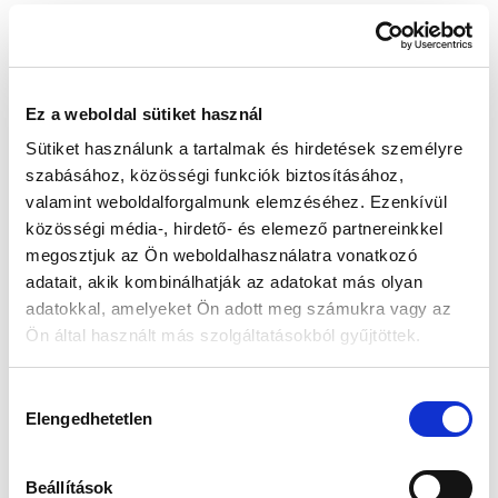
Készleten:
RAKTÁRON
Ez a weboldal sütiket használ
67 990 Ft
77 900 Ft
Sütiket használunk a tartalmak és hirdetések személyre
Az elmúlt 30 nap legjobb ára: 67 990 Ft
szabásához, közösségi funkciók biztosításához,
valamint weboldalforgalmunk elemzéséhez. Ezenkívül
közösségi média-, hirdető- és elemező partnereinkkel
megosztjuk az Ön weboldalhasználatra vonatkozó
KOSÁRBA TESZ
adatait, akik kombinálhatják az adatokat más olyan
adatokkal, amelyeket Ön adott meg számukra vagy az
Ön által használt más szolgáltatásokból gyűjtöttek.
Gyors szállítás
Garancia
Biztonságos
Hozzájárulás
1-2 munkanap
Hivatalos forgalmazó
Fizetés
Elengedhetetlen
kiválasztása
🎁
VÁLASSZ AJÁNDÉKOT MELLÉ!
Beállítások