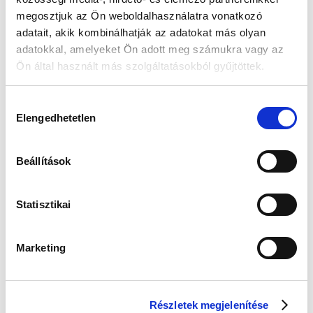
megosztjuk az Ön weboldalhasználatra vonatkozó
adatait, akik kombinálhatják az adatokat más olyan
🎁
VÁLASSZ AJÁNDÉKOT MELLÉ!
adatokkal, amelyeket Ön adott meg számukra vagy az
Ön által használt más szolgáltatásokból gyűjtöttek.
Hozzájárulás
Guess
Guess
Edelwolle 923
JUBE04504JWYGT/
JUBE02244JWRHT
Fekete Varrott
Elengedhetetlen
kiválasztása
U Női Fülbevaló
Női Fülbevaló -
Óratartó Doboz 6
Color My Day
Órához
Értéke: 13 990 Ft
Értéke: 13 990 Ft
Értéke: 13 990 Ft
Beállítások
Válassz egyet, majd kattints a Kosárba gombra! Ha most kihagyod, a
fizetésnél is választhatsz.
Statisztikai
Kapcsolodó termék(ek)
Marketing
Részletek megjelenítése