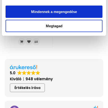
Mindennek a megengedése
Megtagad
Festina F20752/8 Női Karóra -
Mademoiselle Ceramic
63 900 Ft