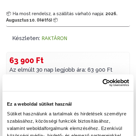
📦 Ha most rendelsz, a szállítás várható napja:
2026.
📦
Augusztus 10. (Hétfő)
Készleten:
RAKTÁRON
63 900 Ft
Az elmúlt 30 nap legjobb ára: 63 900 Ft
KOSÁRBA TESZ
Ez a weboldal sütiket használ
Sütiket használunk a tartalmak és hirdetések személyre
szabásához, közösségi funkciók biztosításához,
valamint weboldalforgalmunk elemzéséhez. Ezenkívül
Gyors szállítás
Garancia
Biztonságos
közösségi média-, hirdető- és elemező partnereinkkel
1-2 munkanap
Hivatalos forgalmazó
Fizetés