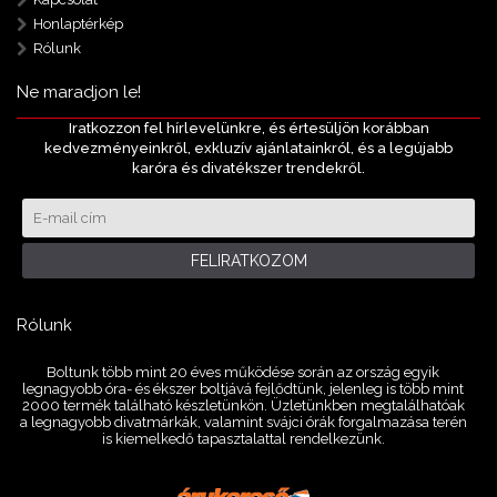
Kapcsolat
Honlaptérkép
Rólunk
Ne maradjon le!
Iratkozzon fel hírlevelünkre, és értesüljön korábban
kedvezményeinkről, exkluzív ajánlatainkról, és a legújabb
karóra és divatékszer trendekről.
FELIRATKOZOM
Rólunk
Boltunk több mint 20 éves működése során az ország egyik
legnagyobb óra- és ékszer boltjává fejlődtünk, jelenleg is több mint
2000 termék található készletünkön. Üzletünkben megtalálhatóak
a legnagyobb divatmárkák, valamint svájci órák forgalmazása terén
is kiemelkedő tapasztalattal rendelkezünk.