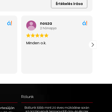
Rólunk
Boltunk több mint 20 éves működése során
értesüljön
az ország egyik legnagyobb óra- és ékszer