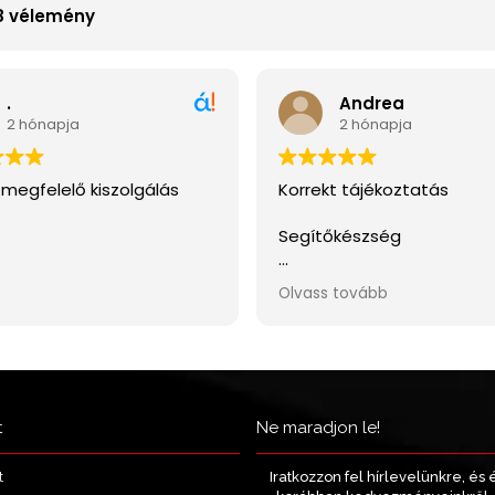
t
Ne maradjon le!
Iratkozzon fel hírlevelünkre, és 
t