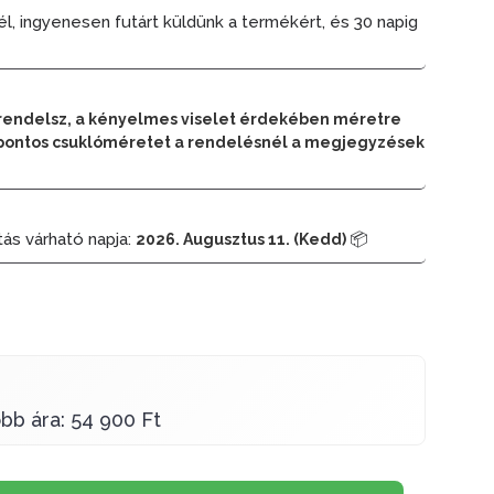
él, ingyenesen futárt küldünk a termékért, és 30 napig
rendelsz, a kényelmes viselet érdekében méretre
 a pontos csuklóméretet a rendelésnél a megjegyzések
tás várható napja:
📦
2026. Augusztus 11. (Kedd)
bb ára: 54 900 Ft