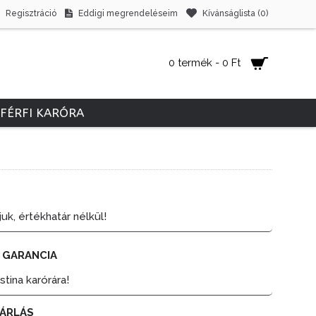
Regisztráció
Eddigi megrendeléseim
Kívánságlista (
0
)
0 termék - 0 Ft
FÉRFI KARÓRA
juk, értékhatár nélkül!
 GARANCIA
tina karórára!
ÁRLÁS