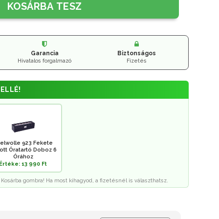
KOSÁRBA TESZ
Garancia
Biztonságos
Hivatalos forgalmazó
Fizetés
ELLÉ!
elwolle 923 Fekete
rott Óratartó Doboz 6
Órához
Értéke: 13 990 Ft
 Kosárba gombra! Ha most kihagyod, a fizetésnél is választhatsz.