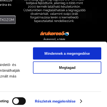
exkluzív
boltjává fejlődtünk, jelenleg is több mint
aróra és
2000 termék található készletünkön.
.
Üzletünkben megtalálhatóak a legnagyobb
divatmárkák, valamint svájci órák
forgalmazása terén is kiemelkedő
ATKOZOM
tapasztalattal rendelkezünk.
Árukereső, a hitele
Mindennek a megengedése
irdető- és
Megtagad
mbinálhatják
sznált más
Facebook
Instagram
eting
Részletek megjelenítése