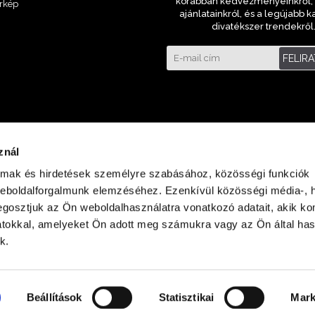
korábban kedvezményeinkről, 
rkép
ajánlatainkról, és a legújabb k
divatékszer trendekről
FELIR
znál
almak és hirdetések személyre szabásához, közösségi funkciók
weboldalforgalmunk elemzéséhez. Ezenkívül közösségi média-, h
gosztjuk az Ön weboldalhasználatra vonatkozó adatait, akik ko
atokkal, amelyeket Ön adott meg számukra vagy az Ön által ha
laza Földszint
k.
Beállítások
Statisztikai
Mark
Minden jog fenntartva © 2023 ora-bolt.hu