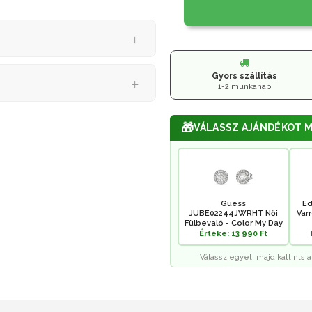
Gyors szállítás
1-2 munkanap
🎁
VÁLASSZ AJÁNDÉKOT M
Guess
Ed
JUBE02244JWRHT Női
Var
Fülbevaló - Color My Day
Értéke: 13 990 Ft
Válassz egyet, majd kattints a