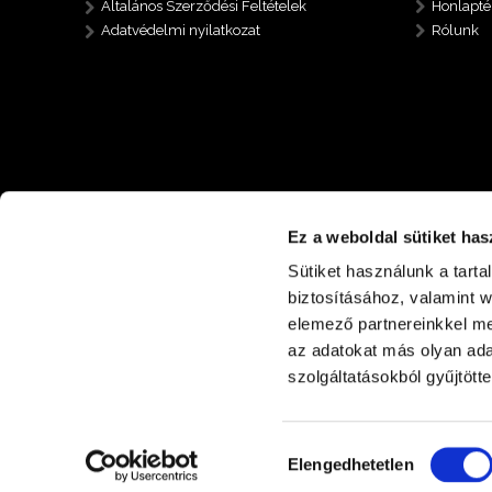
Általános Szerződési Feltételek
Honlapté
Adatvédelmi nyilatkozat
Rólunk
Ez a weboldal sütiket has
Sütiket használunk a tart
biztosításához, valamint 
elemező partnereinkkel me
az adatokat más olyan ad
+36 30 485 6112
4400 Nyíregyháza Nyírp
szolgáltatásokból gyűjtötte
Hozzájárulás
Elengedhetetlen
kiválasztása