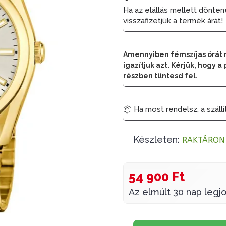
Ha az elállás mellett dönten
visszafizetjük a termék árát!
Amennyiben fémszíjas órát 
igazítjuk azt. Kérjük, hogy
részben tüntesd fel.
📦 Ha most rendelsz, a szállí
Készleten:
RAKTÁRON
54 900 Ft
Az elmúlt 30 nap legjo