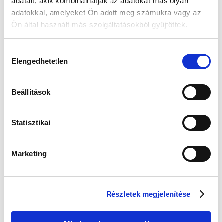
adatait, akik kombinálhatják az adatokat más olyan
adatokkal, amelyeket Ön adott meg számukra vagy az
Ön által használt más szolgáltatásokból gyűjtöttek.
Guess
Guess
Edelwolle 923
JUBE04504JWYGT/
JUBE02244JWRHT
Fekete Varrott
U Női Fülbevaló
Női Fülbevaló -
Óratartó Doboz 6
Color My Day
Órához
Értéke: 13 990 Ft
Hozzájárulás
Értéke: 13 990 Ft
Értéke: 13 990 Ft
Elengedhetetlen
kiválasztása
Válassz egyet, majd kattints a Kosárba gombra! Ha most kihagyod, a
fizetésnél is választhatsz.
Beállítások
Kapcsolodó termék(ek)
Statisztikai
Marketing
Részletek megjelenítése