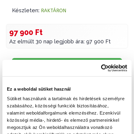
Készleten:
RAKTÁRON
97 900 Ft
Az elmúlt 30 nap legjobb ára: 97 900 Ft
KOSÁRBA TESZ
Ez a weboldal sütiket használ
Sütiket használunk a tartalmak és hirdetések személyre
Gyors szállítás
Garancia
Biztonságos
szabásához, közösségi funkciók biztosításához,
1-2 munkanap
Hivatalos forgalmazó
Fizetés
valamint weboldalforgalmunk elemzéséhez. Ezenkívül
közösségi média-, hirdető- és elemező partnereinkkel
🎁
VÁLASSZ AJÁNDÉKOT MELLÉ!
megosztjuk az Ön weboldalhasználatra vonatkozó