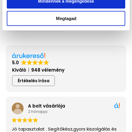
Mindennek a megengedése
Festina F20634/2 Férfi Karóra -
Timeless Chronograph
97 900 Ft
Megtagad