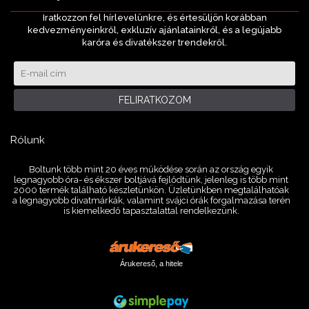
Iratkozzon fel hírlevelünkre, és értesüljön korábban
kedvezményeinkről, exkluzív ajánlatainkról, és a legújabb
karóra és divatékszer trendekről.
FELIRATKOZOM
Rólunk
Boltunk több mint 20 éves működése során az ország egyik
legnagyobb óra- és ékszer boltjává fejlődtünk, jelenleg is több mint
2000 termék található készletünkön. Üzletünkben megtalálhatóak
a legnagyobb divatmárkák, valamint svájci órák forgalmazása terén
is kiemelkedő tapasztalattal rendelkezünk.
Árukereső, a hitele