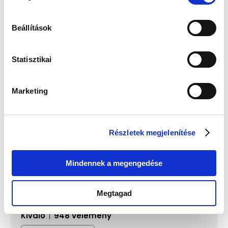
Új
Beállítások
Statisztikai
Marketing
Festina F20622/1 Női Karóra -
Festina F20622/N Női Karóra -
Boyfriend
Boyfriend
42 900 Ft
42 900 Ft
Részletek megjelenítése
Mindennek a megengedése
Megtagad