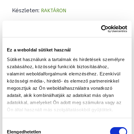
Készleten:
RAKTÁRON
38 900 Ft
Az elmúlt 30 nap legjobb ára: 38 900 Ft
Ez a weboldal sütiket használ
Sütiket használunk a tartalmak és hirdetések személyre
szabásához, közösségi funkciók biztosításához,
KOSÁRBA TESZ
valamint weboldalforgalmunk elemzéséhez. Ezenkívül
közösségi média-, hirdető- és elemező partnereinkkel
megosztjuk az Ön weboldalhasználatra vonatkozó
adatait, akik kombinálhatják az adatokat más olyan
Gyors szállítás
Garancia
Biztonságos
adatokkal, amelyeket Ön adott meg számukra vagy az
1-2 munkanap
Hivatalos forgalmazó
Fizetés
Ön által használt más szolgáltatásokból gyűjtöttek.
Kapcsolodó termék(ek)
Hozzájárulás
Elengedhetetlen
kiválasztása