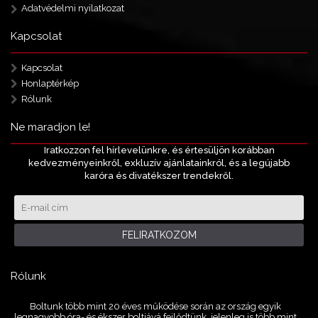
Adatvédelmi nyilatkozat
Kapcsolat
Kapcsolat
Honlaptérkép
Rólunk
Ne maradjon le!
Iratkozzon fel hírlevelünkre, és értesüljön korábban
kedvezményeinkről, exkluzív ajánlatainkról, és a legújabb
karóra és divatékszer trendekről.
FELIRATKOZOM
Rólunk
Boltunk több mint 20 éves működése során az ország egyik
legnagyobb óra- és ékszer boltjává fejlődtünk, jelenleg is több mint