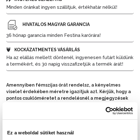
Minden óránkat ingyen szállítjuk, értékhatár nélkül!
HIVATALOS MAGYAR GARANCIA
36 hónap garancia minden Festina karórára!
KOCKÁZATMENTES VÁSÁRLÁS
Ha az elállás mellett döntenél, ingyenesen futárt küldünk
a termékért, és 30 napig visszafizetjük a termék árát!
Amennyiben fémszíjas órát rendelsz, a kényelmes
viselet érdekében méretre igazítjuk azt. Kérjük, hogy a
pontos csuklóméretet a rendelésnél a megjegyzések
részben tüntesd fel.
📦 Ha most rendelsz, a szállítás várható napja:
2026.
📦
Augusztus 7. (Péntek)
Ez a weboldal sütiket használ