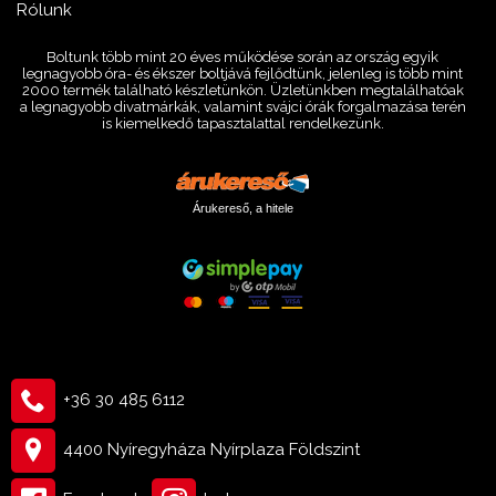
Rólunk
Boltunk több mint 20 éves működése során az ország egyik
legnagyobb óra- és ékszer boltjává fejlődtünk, jelenleg is több mint
2000 termék található készletünkön. Üzletünkben megtalálhatóak
a legnagyobb divatmárkák, valamint svájci órák forgalmazása terén
is kiemelkedő tapasztalattal rendelkezünk.
Árukereső, a hitele
+36 30 485 6112
4400 Nyíregyháza Nyírplaza Földszint