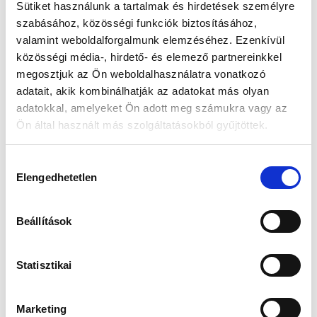
Sütiket használunk a tartalmak és hirdetések személyre
szabásához, közösségi funkciók biztosításához,
Készleten:
RAKTÁRON
valamint weboldalforgalmunk elemzéséhez. Ezenkívül
közösségi média-, hirdető- és elemező partnereinkkel
38 900 Ft
megosztjuk az Ön weboldalhasználatra vonatkozó
adatait, akik kombinálhatják az adatokat más olyan
Az elmúlt 30 nap legjobb ára: 38 900 Ft
adatokkal, amelyeket Ön adott meg számukra vagy az
Ön által használt más szolgáltatásokból gyűjtöttek.
Hozzájárulás
KOSÁRBA TESZ
Elengedhetetlen
kiválasztása
Beállítások
Gyors szállítás
Garancia
Biztonságos
1-2 munkanap
Hivatalos forgalmazó
Fizetés
Statisztikai
Marketing