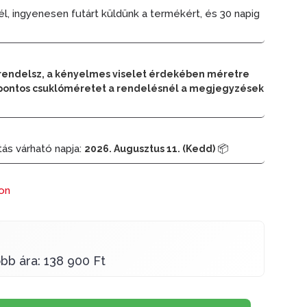
él, ingyenesen futárt küldünk a termékért, és 30 napig
rendelsz, a kényelmes viselet érdekében méretre
 a pontos csuklóméretet a rendelésnél a megjegyzések
tás várható napja:
📦
2026. Augusztus 11. (Kedd)
ron
bb ára: 138 900 Ft