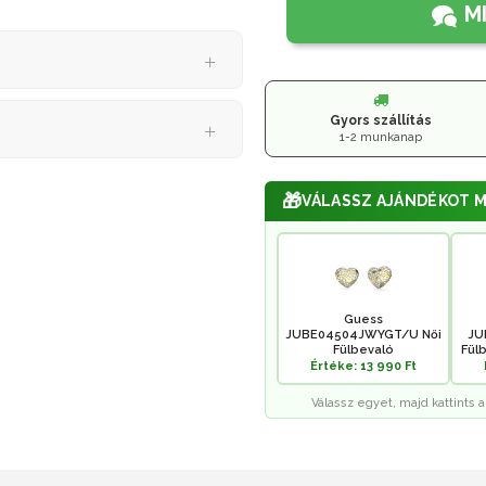
M
Gyors szállítás
1-2 munkanap
🎁
VÁLASSZ AJÁNDÉKOT M
Guess
JUBE04504JWYGT/U Női
JU
Fülbevaló
Fülb
Értéke: 13 990 Ft
Válassz egyet, majd kattints a