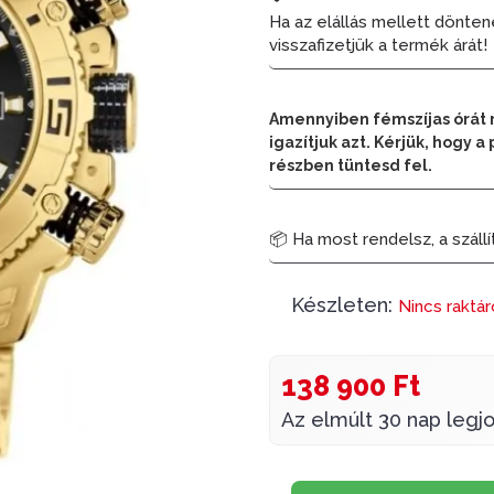
Ha az elállás mellett dönten
visszafizetjük a termék árát!
Amennyiben fémszíjas órát 
igazítjuk azt. Kérjük, hogy
részben tüntesd fel.
📦 Ha most rendelsz, a szállí
Készleten:
Nincs raktá
138 900 Ft
Az elmúlt 30 nap legjo