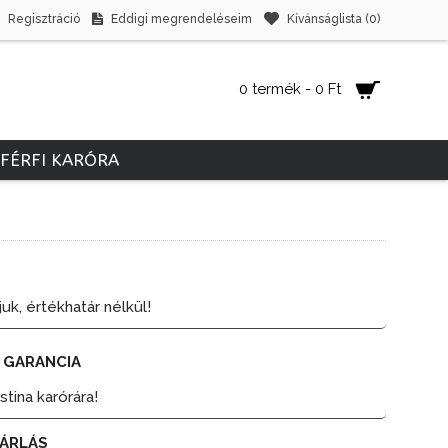
Regisztráció
Eddigi megrendeléseim
Kívánságlista (
0
)
0 termék - 0 Ft
FÉRFI KARÓRA
juk, értékhatár nélkül!
 GARANCIA
tina karórára!
ÁRLÁS