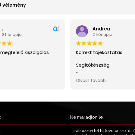
t
Ne maradjon le!
Iratkozzon fel hírlevelünkre, és 
t