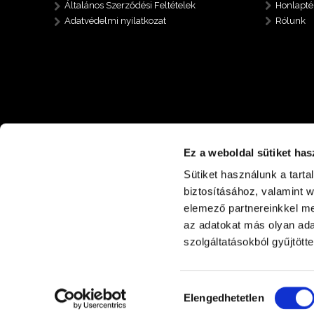
Általános Szerződési Feltételek
Honlapté
Adatvédelmi nyilatkozat
Rólunk
Ez a weboldal sütiket has
Sütiket használunk a tart
biztosításához, valamint 
elemező partnereinkkel me
az adatokat más olyan ad
+36 30 485 6112
4400 Nyíregyháza Nyírp
szolgáltatásokból gyűjtötte
Hozzájárulás
Elengedhetetlen
kiválasztása