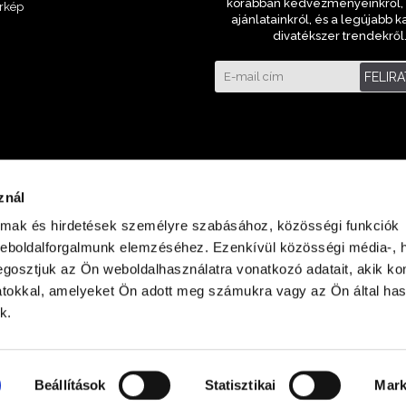
korábban kedvezményeinkről, 
rkép
ajánlatainkról, és a legújabb k
divatékszer trendekről
FELIR
znál
almak és hirdetések személyre szabásához, közösségi funkciók
weboldalforgalmunk elemzéséhez. Ezenkívül közösségi média-, h
gosztjuk az Ön weboldalhasználatra vonatkozó adatait, akik ko
atokkal, amelyeket Ön adott meg számukra vagy az Ön által ha
laza Földszint
k.
Beállítások
Statisztikai
Mark
Minden jog fenntartva © 2023 ora-bolt.hu