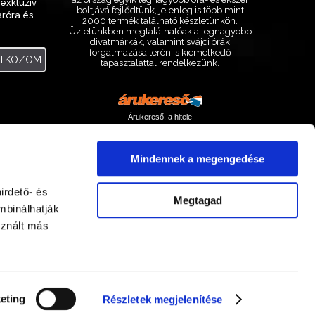
exkluzív
boltjává fejlődtünk, jelenleg is több mint
aróra és
2000 termék található készletünkön.
.
Üzletünkben megtalálhatóak a legnagyobb
divatmárkák, valamint svájci órák
forgalmazása terén is kiemelkedő
ATKOZOM
tapasztalattal rendelkezünk.
Árukereső, a hitele
Mindennek a megengedése
irdető- és
Megtagad
mbinálhatják
sznált más
Facebook
Instagram
eting
Részletek megjelenítése