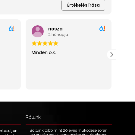
Rólunk
Boltunk több mint 20 éves működése során
értesüljön
az ország egyik legnagyobb óra- és ékszer