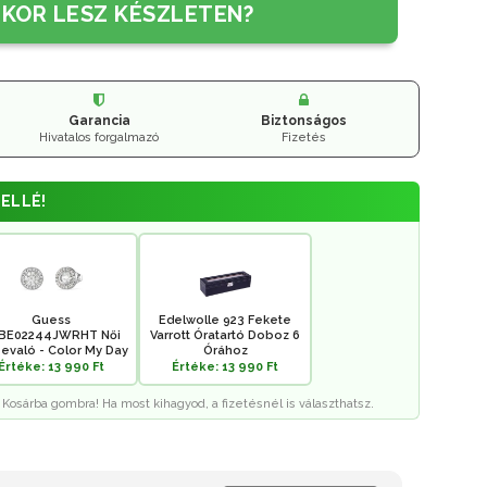
IKOR LESZ KÉSZLETEN?
Garancia
Biztonságos
Hivatalos forgalmazó
Fizetés
ELLÉ!
Guess
Edelwolle 923 Fekete
BE02244JWRHT Női
Varrott Óratartó Doboz 6
evaló - Color My Day
Órához
Értéke: 13 990 Ft
Értéke: 13 990 Ft
 Kosárba gombra! Ha most kihagyod, a fizetésnél is választhatsz.