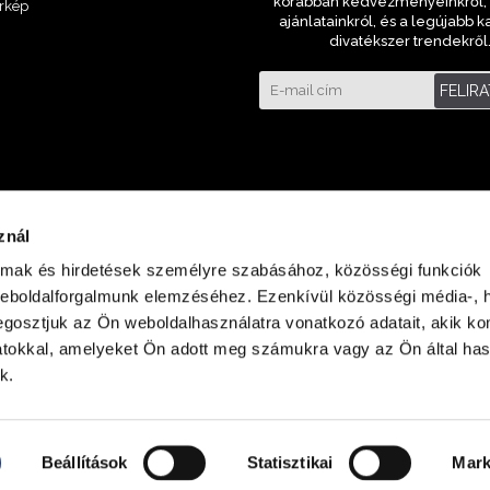
korábban kedvezményeinkről, 
rkép
ajánlatainkról, és a legújabb k
divatékszer trendekről
FELIR
znál
almak és hirdetések személyre szabásához, közösségi funkciók
weboldalforgalmunk elemzéséhez. Ezenkívül közösségi média-, h
gosztjuk az Ön weboldalhasználatra vonatkozó adatait, akik ko
atokkal, amelyeket Ön adott meg számukra vagy az Ön által ha
laza Földszint
k.
Beállítások
Statisztikai
Mark
Minden jog fenntartva © 2023 ora-bolt.hu