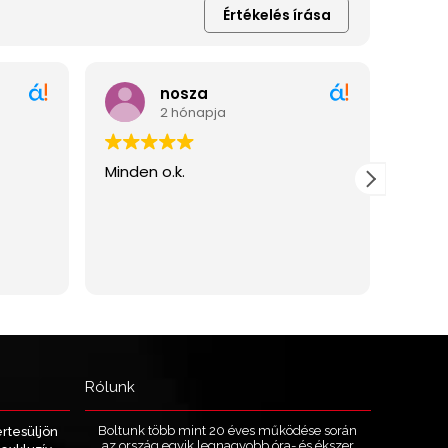
Rólunk
Boltunk több mint 20 éves működése során
értesüljön
az ország egyik legnagyobb óra- és ékszer