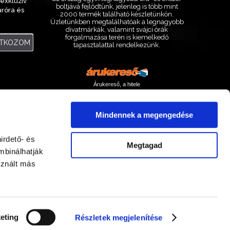
exkluzív
boltjává fejlődtünk, jelenleg is több mint
aróra és
2000 termék található készletünkön.
.
Üzletünkben megtalálhatóak a legnagyobb
divatmárkák, valamint svájci órák
forgalmazása terén is kiemelkedő
ATKOZOM
tapasztalattal rendelkezünk.
Árukereső, a hitele
Mindennek a megengedése
irdető- és
Megtagad
mbinálhatják
sznált más
Facebook
Instagram
eting
Részletek megjelenítése