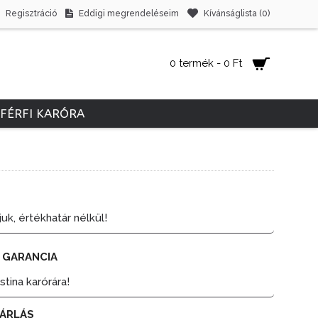
Regisztráció
Eddigi megrendeléseim
Kívánságlista (
0
)
0 termék - 0 Ft
FÉRFI KARÓRA
juk, értékhatár nélkül!
 GARANCIA
tina karórára!
ÁRLÁS