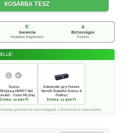
KOSÁRBA TESZ
Garancia
Biztonságos
Hivatalos forgalmazó
Fizetés
ELLÉ!
Guess
Edelwolle 923 Fekete
BE02244JWRHT Női
Varrott Óratartó Doboz 6
evaló - Color My Day
Órához
Értéke: 13 990 Ft
Értéke: 13 990 Ft
 Kosárba gombra! Ha most kihagyod, a fizetésnél is választhatsz.