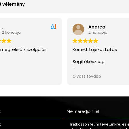
t
Ne maradjon le!
Iratkozzon fel hírlevelünkre, és 
t