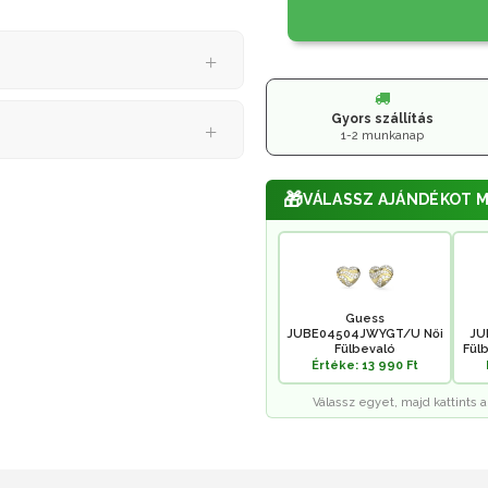
Gyors szállítás
1-2 munkanap
🎁
VÁLASSZ AJÁNDÉKOT M
Guess
JUBE04504JWYGT/U Női
JU
Fülbevaló
Fülb
Értéke: 13 990 Ft
Válassz egyet, majd kattints a