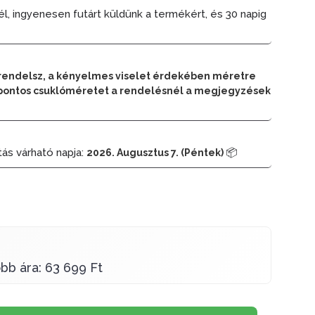
él, ingyenesen futárt küldünk a termékért, és 30 napig
rendelsz, a kényelmes viselet érdekében méretre
 a pontos csuklóméretet a rendelésnél a megjegyzések
tás várható napja:
📦
2026. Augusztus 7. (Péntek)
bb ára: 63 699 Ft