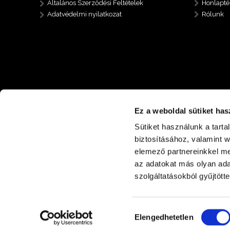
Általános Szerződési Feltételek
Honlapté
Adatvédelmi nyilatkozat
Rólunk
Ez a weboldal sütiket has
Sütiket használunk a tart
biztosításához, valamint 
elemező partnereinkkel me
az adatokat más olyan ad
+36 30 485 6112
4400 Nyíregyháza Nyírp
szolgáltatásokból gyűjtötte
Hozzájárulás
Elengedhetetlen
kiválasztása