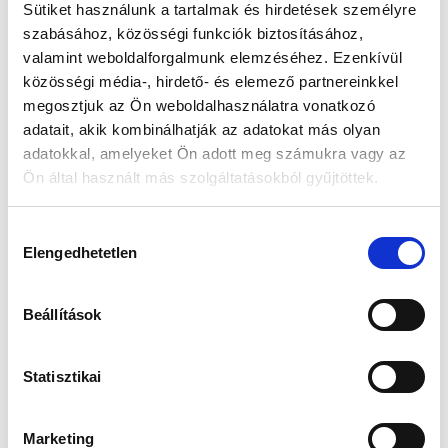
Sütiket használunk a tartalmak és hirdetések személyre
szabásához, közösségi funkciók biztosításához,
Készleten:
RAKTÁRON
valamint weboldalforgalmunk elemzéséhez. Ezenkívül
közösségi média-, hirdető- és elemező partnereinkkel
29 990 Ft
megosztjuk az Ön weboldalhasználatra vonatkozó
31 490 Ft
adatait, akik kombinálhatják az adatokat más olyan
Az elmúlt 30 nap legjobb ára: 29 990 Ft
adatokkal, amelyeket Ön adott meg számukra vagy az
Ön által használt más szolgáltatásokból gyűjtöttek.
Hozzájárulás
KOSÁRBA TESZ
Elengedhetetlen
kiválasztása
Beállítások
Gyors szállítás
Garancia
Biztonságos
1-2 munkanap
Hivatalos forgalmazó
Fizetés
Statisztikai
Marketing