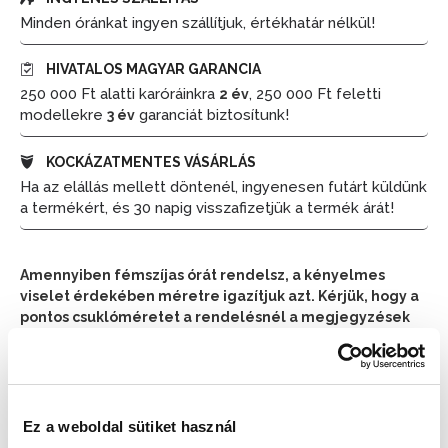
Minden óránkat ingyen szállítjuk, értékhatár nélkül!
HIVATALOS MAGYAR GARANCIA
250 000 Ft alatti karóráinkra
, 250 000 Ft feletti
2 év
modellekre
garanciát biztosítunk!
3 év
KOCKÁZATMENTES VÁSÁRLÁS
Ha az elállás mellett döntenél, ingyenesen futárt küldünk
a termékért, és 30 napig visszafizetjük a termék árát!
Amennyiben fémszíjas órát rendelsz, a kényelmes
viselet érdekében méretre igazítjuk azt. Kérjük, hogy a
pontos csuklóméretet a rendelésnél a megjegyzések
részben tüntesd fel.
📦 Ha most rendelsz, a szállítás várható napja:
2026.
📦
Ez a weboldal sütiket használ
Augusztus 11. (Kedd)