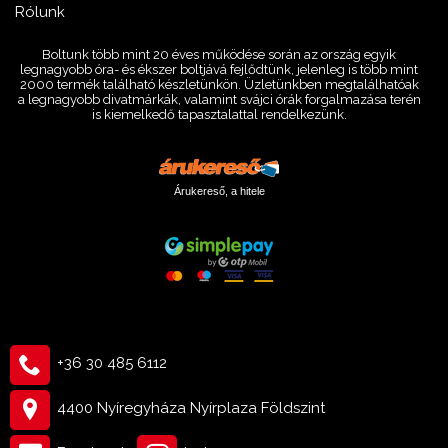
Rólunk
Boltunk több mint 20 éves működése során az ország egyik
legnagyobb óra- és ékszer boltjává fejlődtünk, jelenleg is több mint
2000 termék található készletünkön. Üzletünkben megtalálhatóak
a legnagyobb divatmárkák, valamint svájci órák forgalmazása terén
is kiemelkedő tapasztalattal rendelkezünk.
Árukereső, a hitele
+36 30 485 6112
4400 Nyíregyháza Nyírplaza Földszint