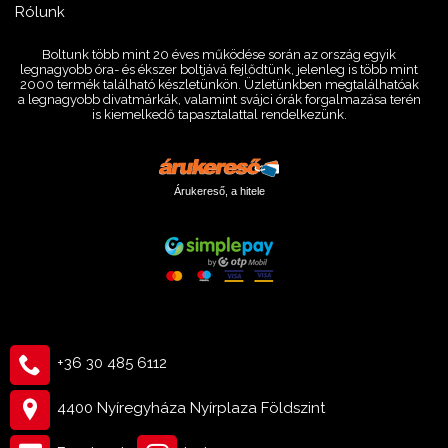
Rólunk
Boltunk több mint 20 éves működése során az ország egyik
legnagyobb óra- és ékszer boltjává fejlődtünk, jelenleg is több mint
2000 termék található készletünkön. Üzletünkben megtalálhatóak
a legnagyobb divatmárkák, valamint svájci órák forgalmazása terén
is kiemelkedő tapasztalattal rendelkezünk.
Árukereső, a hitele
+36 30 485 6112
4400 Nyíregyháza Nyírplaza Földszint