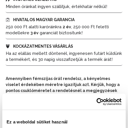
Minden óránkat ingyen szállítjuk, értékhatár nélkül!
HIVATALOS MAGYAR GARANCIA
250 000 Ft alatti karóráinkra
, 250 000 Ft feletti
2 év
modellekre
garanciát biztosítunk!
3 év
KOCKÁZATMENTES VÁSÁRLÁS
Ha az elállás mellett döntenél, ingyenesen futárt küldünk
a termékért, és 30 napig visszafizetjük a termék árát!
Amennyiben fémszíjas órát rendelsz, a kényelmes
viselet érdekében méretre igazítjuk azt. Kérjük, hogy a
pontos csuklóméretet a rendelésnél a megjegyzések
részben tüntesd fel.
📦 Ha most rendelsz, a szállítás várható napja:
2026.
📦
Ez a weboldal sütiket használ
Augusztus 11. (Kedd)