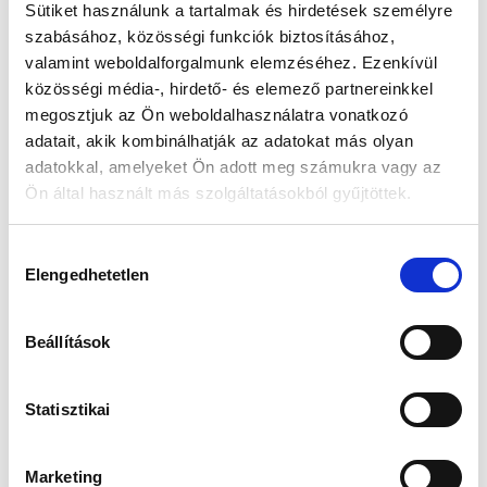
Sütiket használunk a tartalmak és hirdetések személyre
szabásához, közösségi funkciók biztosításához,
Készleten:
RAKTÁRON
valamint weboldalforgalmunk elemzéséhez. Ezenkívül
közösségi média-, hirdető- és elemező partnereinkkel
18 890 Ft
megosztjuk az Ön weboldalhasználatra vonatkozó
22 290 Ft
adatait, akik kombinálhatják az adatokat más olyan
Az elmúlt 30 nap legjobb ára: 18 890 Ft
adatokkal, amelyeket Ön adott meg számukra vagy az
Ön által használt más szolgáltatásokból gyűjtöttek.
Hozzájárulás
KOSÁRBA TESZ
Elengedhetetlen
kiválasztása
Beállítások
Gyors szállítás
Garancia
Biztonságos
1-2 munkanap
Hivatalos forgalmazó
Fizetés
Statisztikai
Marketing