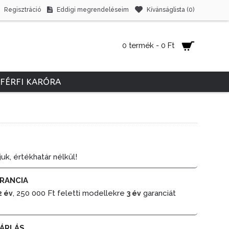
Regisztráció
Eddigi megrendeléseim
Kívánságlista (
0
)
0 termék - 0 Ft
FÉRFI KARÓRA
juk, értékhatár nélkül!
RANCIA
, 250 000 Ft feletti modellekre
garanciát
2 év
3 év
ÁRLÁS