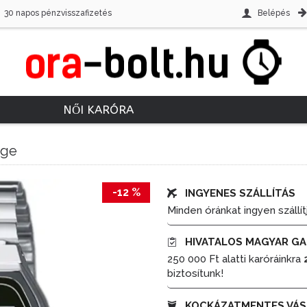
30 napos pénzvisszafizetés
Belépés
NŐI KARÓRA
age
-12 %
INGYENES SZÁLLÍTÁS
Minden óránkat ingyen szállít
HIVATALOS MAGYAR GA
250 000 Ft alatti karóráinkra
biztosítunk!
KOCKÁZATMENTES VÁS