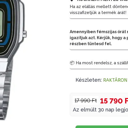
Ha az elállás mellett dönten
visszafizetjük a termék árát!
Amennyiben fémszíjas órát 
igazítjuk azt. Kérjük, hogy
részben tüntesd fel.
📦 Ha most rendelsz, a szállí
Készleten:
RAKTÁRON
15 790 
17 990 Ft
Az elmúlt 30 nap legjo