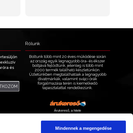
Rólunk
Boltunk több mint 20 éves működése során
értesüljön
az ország egyik legnagyobb óra- és ékszer
exkluzív
boltjává fejlődtünk, jelenleg is több mint
aróra és
2000 termék található készletünkön.
.
Üzletünkben megtalálhatóak a legnagyobb
divatmárkák, valamint svájci órák
forgalmazása terén is kiemelkedő
ATKOZOM
tapasztalattal rendelkezünk.
Árukereső, a hitele
Mindennek a megengedése