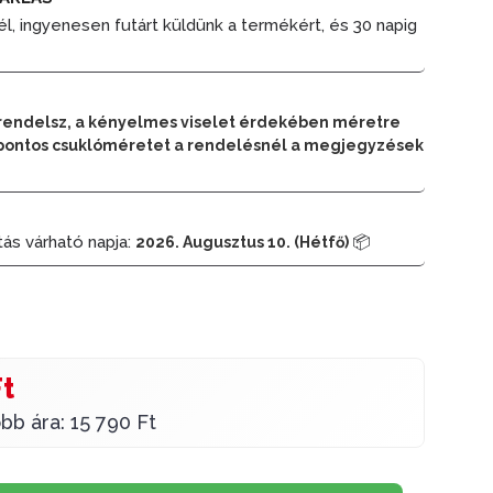
él, ingyenesen futárt küldünk a termékért, és 30 napig
rendelsz, a kényelmes viselet érdekében méretre
 a pontos csuklóméretet a rendelésnél a megjegyzések
tás várható napja:
📦
2026. Augusztus 10. (Hétfő)
Ft
bb ára: 15 790 Ft