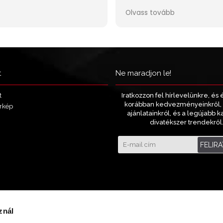
t
Ne maradjon le!
Iratkozzon fel hírlevelünkre, és 
t
korábban kedvezményeinkről, 
rkép
ajánlatainkról, és a legújabb k
divatékszer trendekről
FELIR
znál