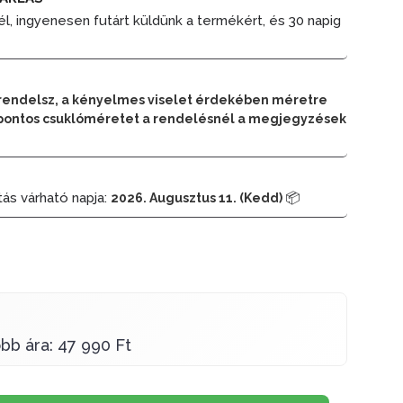
él, ingyenesen futárt küldünk a termékért, és 30 napig
rendelsz, a kényelmes viselet érdekében méretre
 a pontos csuklóméretet a rendelésnél a megjegyzések
tás várható napja:
📦
2026. Augusztus 11. (Kedd)
bb ára: 47 990 Ft