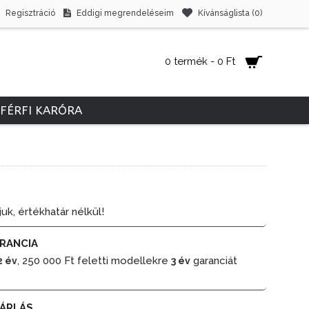
Regisztráció
Eddigi megrendeléseim
Kívánságlista (
0
)
0 termék - 0 Ft
FÉRFI KARÓRA
juk, értékhatár nélkül!
RANCIA
, 250 000 Ft feletti modellekre
garanciát
2 év
3 év
ÁRLÁS