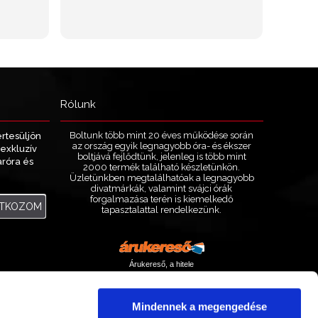
Rólunk
Boltunk több mint 20 éves működése során
értesüljön
az ország egyik legnagyobb óra- és ékszer
exkluzív
boltjává fejlődtünk, jelenleg is több mint
aróra és
2000 termék található készletünkön.
.
Üzletünkben megtalálhatóak a legnagyobb
divatmárkák, valamint svájci órák
forgalmazása terén is kiemelkedő
ATKOZOM
tapasztalattal rendelkezünk.
Árukereső, a hitele
Mindennek a megengedése