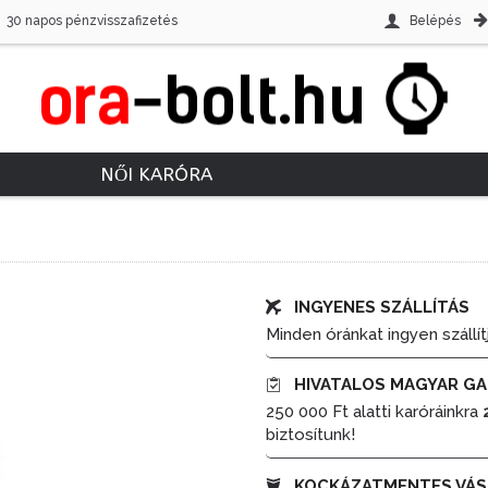
30 napos pénzvisszafizetés
Belépés
NŐI KARÓRA
INGYENES SZÁLLÍTÁS
Minden óránkat ingyen szállít
HIVATALOS MAGYAR GA
250 000 Ft alatti karóráinkra
biztosítunk!
KOCKÁZATMENTES VÁS