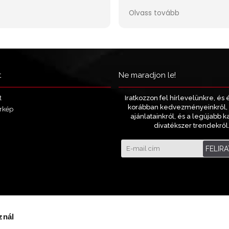
t
Ne maradjon le!
Iratkozzon fel hírlevelünkre, és 
t
korábban kedvezményeinkről, 
rkép
ajánlatainkról, és a legújabb k
divatékszer trendekről
FELIR
znál