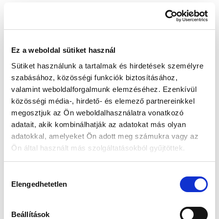
Készleten:
Nincs raktáron
Ez a weboldal sütiket használ
204 000 Ft
Sütiket használunk a tartalmak és hirdetések személyre
Az elmúlt 30 nap legjobb ára: 204 000 Ft
szabásához, közösségi funkciók biztosításához,
valamint weboldalforgalmunk elemzéséhez. Ezenkívül
közösségi média-, hirdető- és elemező partnereinkkel
megosztjuk az Ön weboldalhasználatra vonatkozó
MIKOR LESZ KÉSZLETEN?
adatait, akik kombinálhatják az adatokat más olyan
adatokkal, amelyeket Ön adott meg számukra vagy az
Ön által használt más szolgáltatásokból gyűjtöttek.
Gyors szállítás
Garancia
Biztonságos
Hozzájárulás
1-2 munkanap
Hivatalos forgalmazó
Fizetés
Elengedhetetlen
kiválasztása
🎁
VÁLASSZ AJÁNDÉKOT MELLÉ!
Beállítások