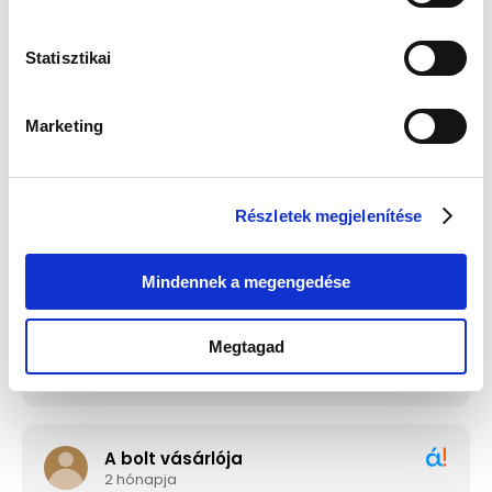
Statisztikai
Guess JUBE02244JWRHT
Edelwolle 923 Fekete
Női Fülbevaló - Color My
Varrott Óratartó Doboz 6
Day
Órához
Értéke: 13 990 Ft
Értéke: 13 990 Ft
Marketing
Válassz egyet, majd kattints a Kosárba gombra! Ha most kihagyod, a
fizetésnél is választhatsz.
Részletek megjelenítése
Mindennek a megengedése
Megtagad