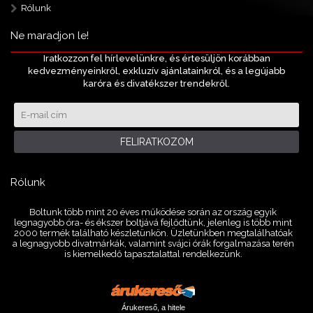
Rólunk
Ne maradjon le!
Iratkozzon fel hírlevelünkre, és értesüljön korábban
kedvezményeinkről, exkluzív ajánlatainkról, és a legújabb
karóra és divatékszer trendekről.
FELIRATKOZOM
Rólunk
Boltunk több mint 20 éves működése során az ország egyik
legnagyobb óra- és ékszer boltjává fejlődtünk, jelenleg is több mint
2000 termék található készletünkön. Üzletünkben megtalálhatóak
a legnagyobb divatmárkák, valamint svájci órák forgalmazása terén
is kiemelkedő tapasztalattal rendelkezünk.
Árukereső, a hitele