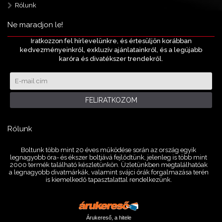
Rólunk
Ne maradjon le!
Iratkozzon fel hírlevelünkre, és értesüljön korábban
kedvezményeinkről, exkluzív ajánlatainkról, és a legújabb
karóra és divatékszer trendekről.
FELIRATKOZOM
Rólunk
Boltunk több mint 20 éves működése során az ország egyik
legnagyobb óra- és ékszer boltjává fejlődtünk, jelenleg is több mint
2000 termék található készletünkön. Üzletünkben megtalálhatóak
a legnagyobb divatmárkák, valamint svájci órák forgalmazása terén
is kiemelkedő tapasztalattal rendelkezünk.
Árukereső, a hitele