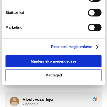
Statisztikai
Guess JUBE02244JWRHT
Edelwolle 923 Fekete
Női Fülbevaló - Color My
Varrott Óratartó Doboz 6
Day
Órához
Értéke: 13 990 Ft
Értéke: 13 990 Ft
Marketing
Válassz egyet, majd kattints a Kosárba gombra! Ha most kihagyod, a
fizetésnél is választhatsz.
Részletek megjelenítése
Mindennek a megengedése
Megtagad