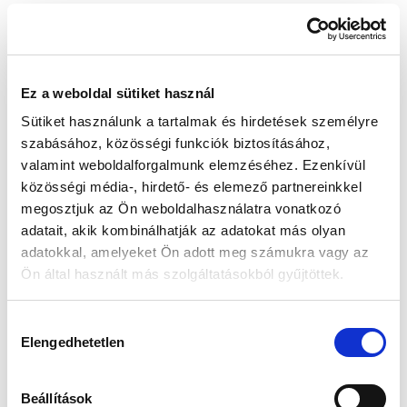
Készleten:
RAKTÁRON
Ez a weboldal sütiket használ
199 000 Ft
Sütiket használunk a tartalmak és hirdetések személyre
Az elmúlt 30 nap legjobb ára: 199 000 Ft
szabásához, közösségi funkciók biztosításához,
valamint weboldalforgalmunk elemzéséhez. Ezenkívül
közösségi média-, hirdető- és elemező partnereinkkel
megosztjuk az Ön weboldalhasználatra vonatkozó
KOSÁRBA TESZ
adatait, akik kombinálhatják az adatokat más olyan
adatokkal, amelyeket Ön adott meg számukra vagy az
Ön által használt más szolgáltatásokból gyűjtöttek.
Gyors szállítás
Garancia
Biztonságos
Hozzájárulás
1-2 munkanap
Hivatalos forgalmazó
Fizetés
Elengedhetetlen
kiválasztása
🎁
VÁLASSZ AJÁNDÉKOT MELLÉ!
Beállítások