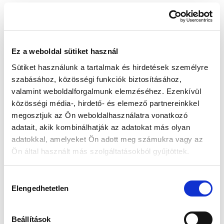
Készleten:
Nincs raktáron
Ez a weboldal sütiket használ
259 000 Ft
Sütiket használunk a tartalmak és hirdetések személyre
Az elmúlt 30 nap legjobb ára: 259 000 Ft
szabásához, közösségi funkciók biztosításához,
valamint weboldalforgalmunk elemzéséhez. Ezenkívül
közösségi média-, hirdető- és elemező partnereinkkel
megosztjuk az Ön weboldalhasználatra vonatkozó
MIKOR LESZ KÉSZLETEN?
adatait, akik kombinálhatják az adatokat más olyan
adatokkal, amelyeket Ön adott meg számukra vagy az
Ön által használt más szolgáltatásokból gyűjtöttek.
Gyors szállítás
Garancia
Biztonságos
Hozzájárulás
1-2 munkanap
Hivatalos forgalmazó
Fizetés
Elengedhetetlen
kiválasztása
🎁
VÁLASSZ AJÁNDÉKOT MELLÉ!
Beállítások