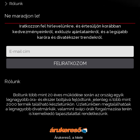
Rólunk
Ne maradjon le!
Iratkozzon fel hírlevelünkre, és értesüljön korábban
kedvezményeinkről, exkluzív ajánlatainkról, és a legújabb
karóra és divatékszer trendekről.
FELIRATKOZOM
Rólunk
Boltunk több mint 20 éves működése során az ország egyik
legnagyobb óra- és ékszer boltjává fejlődtünk, jelenleg is több mint
2000 termék található készletünkön. Üzletünkben megtalálhatóak
a legnagyobb divatmárkák, valamint svájci órák forgalmazása terén
is kiemelkedő tapasztalattal rendelkezünk.
Árukereső, a hitele