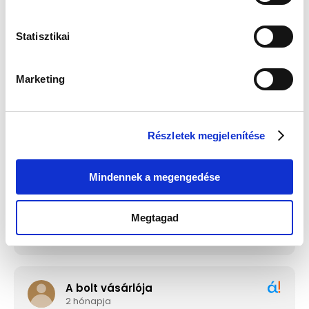
Statisztikai
Guess JUBE02244JWRHT
Edelwolle 923 Fekete
Női Fülbevaló - Color My
Varrott Óratartó Doboz 6
Day
Órához
Értéke: 13 990 Ft
Értéke: 13 990 Ft
Marketing
Válassz egyet, majd kattints a Kosárba gombra! Ha most kihagyod, a
fizetésnél is választhatsz.
Részletek megjelenítése
Mindennek a megengedése
Megtagad