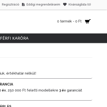
Regisztráció
Eddigi megrendeléseim
Kívánságlista (
0
)
0 termék - 0 Ft
FÉRFI KARÓRA
juk, értékhatár nélkül!
RANCIA
, 250 000 Ft feletti modellekre
garanciát
2 év
3 év
ÁRLÁS