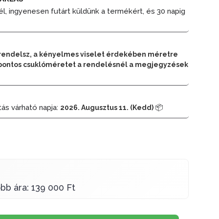
él, ingyenesen futárt küldünk a termékért, és 30 napig
rendelsz, a kényelmes viselet érdekében méretre
 a pontos csuklóméretet a rendelésnél a megjegyzések
tás várható napja:
📦
2026. Augusztus 11. (Kedd)
bb ára: 139 000 Ft