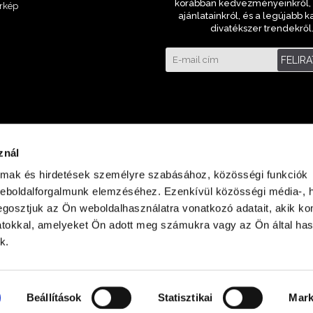
korábban kedvezményeinkről, 
rkép
ajánlatainkról, és a legújabb k
divatékszer trendekről
FELIR
znál
almak és hirdetések személyre szabásához, közösségi funkciók
weboldalforgalmunk elemzéséhez. Ezenkívül közösségi média-, h
gosztjuk az Ön weboldalhasználatra vonatkozó adatait, akik ko
atokkal, amelyeket Ön adott meg számukra vagy az Ön által ha
laza Földszint
k.
Beállítások
Statisztikai
Mark
Minden jog fenntartva © 2023 ora-bolt.hu