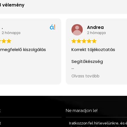
t
Ne maradjon le!
Iratkozzon fel hírlevelünkre, és 
t