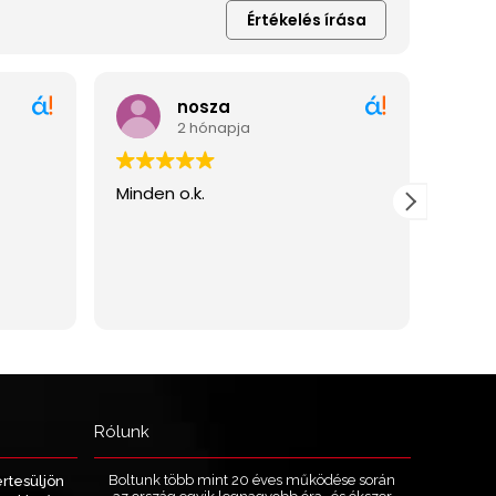
Rólunk
Boltunk több mint 20 éves működése során
értesüljön