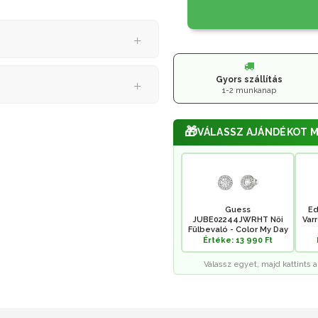
Gyors szállítás
1-2 munkanap
🎁
VÁLASSZ AJÁNDÉKOT M
Guess
Ed
JUBE02244JWRHT Női
Var
Fülbevaló - Color My Day
Értéke: 13 990 Ft
Válassz egyet, majd kattints a