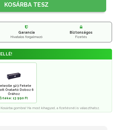
KOSÁRBA TESZ
Garancia
Biztonságos
Hivatalos forgalmazó
Fizetés
ELLÉ!
elwolle 923 Fekete
rott Óratartó Doboz 6
Órához
Értéke: 13 990 Ft
 Kosárba gombra! Ha most kihagyod, a fizetésnél is választhatsz.