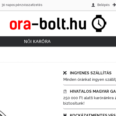
30 napos pénzvisszafizetés
Belépés
NŐI KARÓRA
INGYENES SZÁLLÍTÁS
Minden óránkat ingyen szállít
HIVATALOS MAGYAR GA
250 000 Ft alatti karóráinkra
biztosítunk!
KOCKÁZATMENTES VÁS