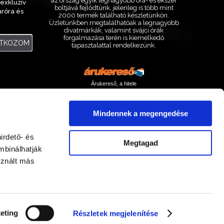
az ország egyik legnagyobb óra- és ékszer
exkluzív
boltjává fejlődtünk, jelenleg is több mint
aróra és
2000 termék található készletünkön.
.
Üzletünkben megtalálhatóak a legnagyobb
divatmárkák, valamint svájci órák
forgalmazása terén is kiemelkedő
ATKOZOM
tapasztalattal rendelkezünk.
Árukereső, a hitele
Mindennek a megengedése
irdető- és
Megtagad
mbinálhatják
sznált más
Facebook
Instagram
eting
Részletek megjelenítése