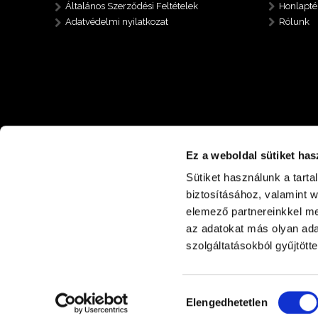
Általános Szerződési Feltételek
Honlapté
Adatvédelmi nyilatkozat
Rólunk
Ez a weboldal sütiket has
Sütiket használunk a tart
biztosításához, valamint 
elemező partnereinkkel me
az adatokat más olyan ad
+36 30 485 6112
4400 Nyíregyháza Nyírp
szolgáltatásokból gyűjtötte
Hozzájárulás
Elengedhetetlen
kiválasztása