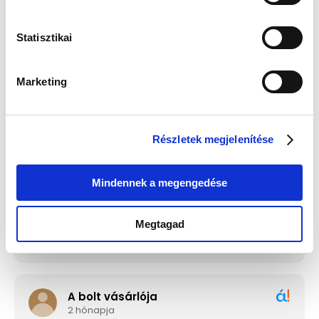
Statisztikai
Guess JUBE02244JWRHT
Edelwolle 923 Fekete
Női Fülbevaló - Color My
Varrott Óratartó Doboz 6
Day
Órához
Értéke: 13 990 Ft
Értéke: 13 990 Ft
Marketing
Válassz egyet, majd kattints a Kosárba gombra! Ha most kihagyod, a
fizetésnél is választhatsz.
Részletek megjelenítése
Mindennek a megengedése
Megtagad