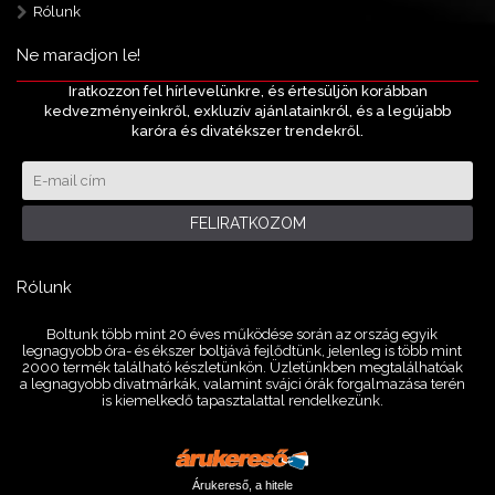
Rólunk
Ne maradjon le!
Iratkozzon fel hírlevelünkre, és értesüljön korábban
kedvezményeinkről, exkluzív ajánlatainkról, és a legújabb
karóra és divatékszer trendekről.
FELIRATKOZOM
Rólunk
Boltunk több mint 20 éves működése során az ország egyik
legnagyobb óra- és ékszer boltjává fejlődtünk, jelenleg is több mint
2000 termék található készletünkön. Üzletünkben megtalálhatóak
a legnagyobb divatmárkák, valamint svájci órák forgalmazása terén
is kiemelkedő tapasztalattal rendelkezünk.
Árukereső, a hitele