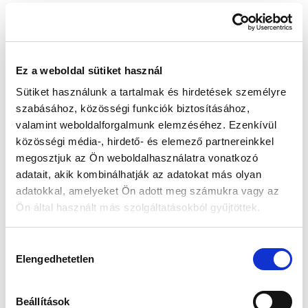
Készleten:
RAKTÁRON
Ez a weboldal sütiket használ
189 000 Ft
Sütiket használunk a tartalmak és hirdetések személyre
Az elmúlt 30 nap legjobb ára: 189 000 Ft
szabásához, közösségi funkciók biztosításához,
valamint weboldalforgalmunk elemzéséhez. Ezenkívül
közösségi média-, hirdető- és elemező partnereinkkel
megosztjuk az Ön weboldalhasználatra vonatkozó
KOSÁRBA TESZ
adatait, akik kombinálhatják az adatokat más olyan
adatokkal, amelyeket Ön adott meg számukra vagy az
Ön által használt más szolgáltatásokból gyűjtöttek.
Gyors szállítás
Garancia
Biztonságos
Hozzájárulás
1-2 munkanap
Hivatalos forgalmazó
Fizetés
Elengedhetetlen
kiválasztása
🎁
VÁLASSZ AJÁNDÉKOT MELLÉ!
Beállítások