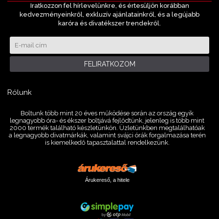
Iratkozzon fel hírlevelünkre, és értesüljön korábban
kedvezményeinkről, exkluzív ajánlatainkról, és a legújabb
karóra és divatékszer trendekről.
FELIRATKOZOM
Rólunk
Boltunk több mint 20 éves működése során az ország egyik
legnagyobb óra- és ékszer boltjává fejlődtünk, jelenleg is több mint
2000 termék található készletünkön. Üzletünkben megtalálhatóak
a legnagyobb divatmárkák, valamint svájci órák forgalmazása terén
is kiemelkedő tapasztalattal rendelkezünk.
Árukereső, a hitele