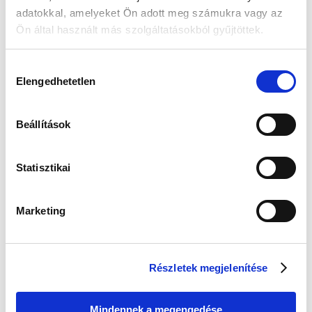
adatokkal, amelyeket Ön adott meg számukra vagy az
Ön által használt más szolgáltatásokból gyűjtöttek.
Guess JUBE02244JWRHT
Edelwolle 923 Fekete
Női Fülbevaló - Color My
Varrott Óratartó Doboz 6
Day
Órához
Hozzájárulás
Értéke: 13 990 Ft
Értéke: 13 990 Ft
Elengedhetetlen
kiválasztása
Válassz egyet, majd kattints a Kosárba gombra! Ha most kihagyod, a
fizetésnél is választhatsz.
Beállítások
Kapcsolodó termék(ek)
Statisztikai
-5 %
Új
Marketing
Részletek megjelenítése
Mindennek a megengedése