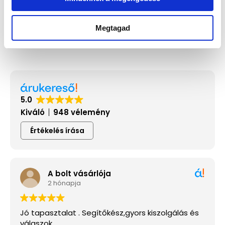
Citizen NJ0210-13L Férfi Karóra -
Automatic
91 105 Ft
95 900 Ft
Megtagad