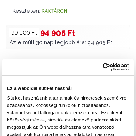
Készleten:
RAKTÁRON
94 905 Ft
99 900 Ft
Az elmúlt 30 nap legjobb ára: 94 905 Ft
KOSÁRBA TESZ
Ez a weboldal sütiket használ
Sütiket használunk a tartalmak és hirdetések személyre
Gyors szállítás
Garancia
Biztonságos
szabásához, közösségi funkciók biztosításához,
1-2 munkanap
Hivatalos forgalmazó
Fizetés
valamint weboldalforgalmunk elemzéséhez. Ezenkívül
közösségi média-, hirdető- és elemező partnereinkkel
🎁
VÁLASSZ AJÁNDÉKOT MELLÉ!
megosztjuk az Ön weboldalhasználatra vonatkozó
adatait, akik kombinálhatják az adatokat más olyan