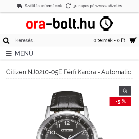
Szállítási információk
30 napos pénzvisszafizetés
0 termék - 0 Ft
MENÜ
Citizen NJ0210-05E Férfi Karóra - Automatic
Új
-5 %