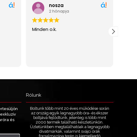
Rólunk
Boltunk több mint 20 éves működése során
értesüljön
az ország egyik legnagyobb óra- és ékszer
exkluzív
boltjává fejlődtünk, jelenleg is több mint
aróra és
2000 termék található készletünkön.
.
Üzletünkben megtalálhatóak a legnagyobb
divatmárkák, valamint svájci órák
forgalmazása terén is kiemelkedő