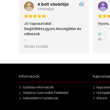
Információk
Kapcsola
Szállítási információk
Kapcsola
Általános Szerződési Feltételek
Honlapté
Adatvédelmi nyilatkozat
Rólunk