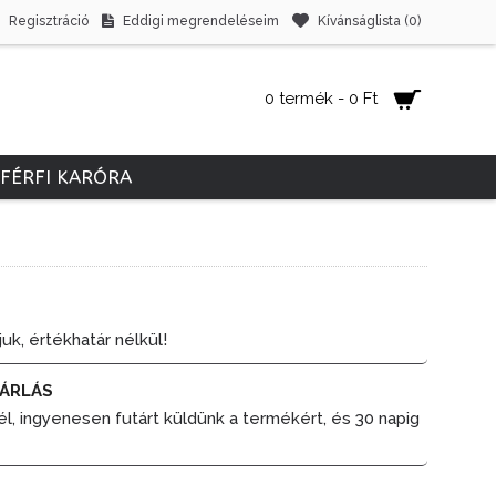
Regisztráció
Eddigi megrendeléseim
Kívánságlista (
0
)
0 termék - 0 Ft
FÉRFI KARÓRA
juk, értékhatár nélkül!
ÁRLÁS
él, ingyenesen futárt küldünk a termékért, és 30 napig