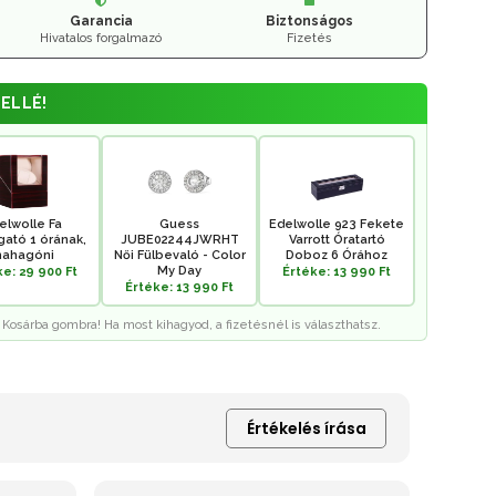
Garancia
Biztonságos
Hivatalos forgalmazó
Fizetés
ELLÉ!
elwolle Fa
Guess
Edelwolle 923 Fekete
gató 1 órának,
JUBE02244JWRHT
Varrott Óratartó
ahagóni
Női Fülbevaló - Color
Doboz 6 Órához
My Day
e: 29 900 Ft
Értéke: 13 990 Ft
Értéke: 13 990 Ft
 Kosárba gombra! Ha most kihagyod, a fizetésnél is választhatsz.