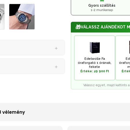
Gyors szállítás
1-2 munkanap
🎁
VÁLASSZ AJÁNDÉKOT M
Edelwolle Fa
Ed
óraforgató 1 órának,
órafor
fekete
m
Értéke: 29 900 Ft
Érték
Válassz egyet, majd kattints a