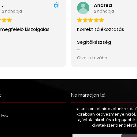
t
Ne maradjon le!
Iratkozzon fel hírlevelünkre, és 
t
korábban kedvezményeinkről, 
rkép
ajánlatainkról, és a legújabb k
divatékszer trendekről