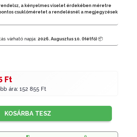
rendelsz, a kényelmes viselet érdekében méretre
 a pontos csuklóméretet a rendelésnél a megjegyzések
tás várható napja:
📦
2026. Augusztus 10. (Hétfő)
5 Ft
bb ára: 152 855 Ft
KOSÁRBA TESZ