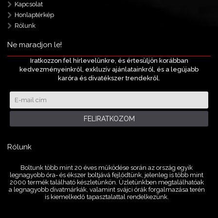
Kapcsolat
Honlaptérkép
Rólunk
Ne maradjon le!
Iratkozzon fel hírlevelünkre, és értesüljön korábban
kedvezményeinkről, exkluzív ajánlatainkról, és a legújabb
karóra és divatékszer trendekről.
FELIRATKOZOM
Rólunk
Boltunk több mint 20 éves működése során az ország egyik
legnagyobb óra- és ékszer boltjává fejlődtünk, jelenleg is több mint
2000 termék található készletünkön. Üzletünkben megtalálhatóak
a legnagyobb divatmárkák, valamint svájci órák forgalmazása terén
is kiemelkedő tapasztalattal rendelkezünk.