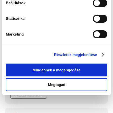
Beállítások
Edelwolle Fa
Edelwolle Fa
Guess
Edelwolle 923
Statisztikai
óraforgató 1
óraforgató 1
JUBE02244JW
Fekete Varrott
órának, fekete
órának,
RHT Női
Óratartó
mahagóni
Fülbevaló -
Doboz 6
Értéke: 29
Color My Day
Órához
Értéke: 29
900 Ft
Értéke: 13 990
Értéke: 13 990
900 Ft
Marketing
Ft
Ft
Válassz egyet, majd kattints a Kosárba gombra! Ha most kihagyod, a
fizetésnél is választhatsz.
Részletek megjelenítése
Mindennek a megengedése
Megtagad