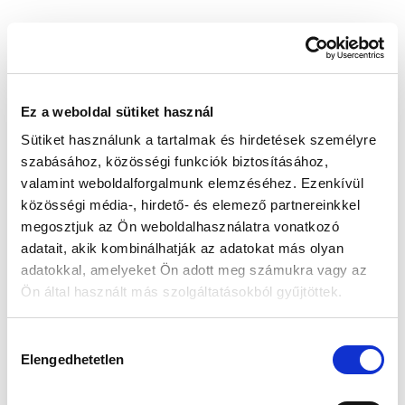
Készleten:
Nincs raktáron
152 855 Ft
160 900 Ft
Ez a weboldal sütiket használ
Az elmúlt 30 nap legjobb ára: 152 855 Ft
Sütiket használunk a tartalmak és hirdetések személyre
szabásához, közösségi funkciók biztosításához,
valamint weboldalforgalmunk elemzéséhez. Ezenkívül
közösségi média-, hirdető- és elemező partnereinkkel
MIKOR LESZ KÉSZLETEN?
megosztjuk az Ön weboldalhasználatra vonatkozó
adatait, akik kombinálhatják az adatokat más olyan
adatokkal, amelyeket Ön adott meg számukra vagy az
Ön által használt más szolgáltatásokból gyűjtöttek.
Gyors szállítás
Garancia
Biztonságos
1-2 munkanap
Hivatalos forgalmazó
Fizetés
Hozzájárulás
Elengedhetetlen
kiválasztása
🎁
VÁLASSZ AJÁNDÉKOT MELLÉ!