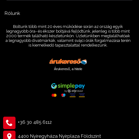
Rólunk
Boltunk több mint 20 éves működése során az ország egyik
legnagyobb óra- és ékszer boltjává fejlődtünk, jelenleg is több mint
2000 termék található készletünkön. Üzletünkben megtalálhatóak
a legnagyobb divatmárkák, valamint svájci órák forgalmazása terén
is kiemelkedő tapasztalattal rendelkezünk.
Árukereső, a hitele
+36 30 485 6112
4400 Nyíregyháza Nyírplaza Földszint