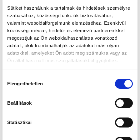
Sütiket használunk a tartalmak és hirdetések személyre
szabásához, közösségi funkciók biztosításához,
Guess JUBE02244JWRHT
Edelwolle 923 Fekete
valamint weboldalforgalmunk elemzéséhez. Ezenkívül
Női Fülbevaló - Color My
Varrott Óratartó Doboz 6
Day
Órához
közösségi média-, hirdető- és elemező partnereinkkel
Értéke: 13 990 Ft
Értéke: 13 990 Ft
megosztjuk az Ön weboldalhasználatra vonatkozó
Válassz egyet, majd kattints a Kosárba gombra! Ha most kihagyod, a
adatait, akik kombinálhatják az adatokat más olyan
fizetésnél is választhatsz.
adatokkal, amelyeket Ön adott meg számukra vagy az
Ön által használt más szolgáltatásokból gyűjtöttek.
Kapcsolodó termék(ek)
Hozzájárulás
Elengedhetetlen
kiválasztása
-5 %
-5 %
Új
Új
Beállítások
Statisztikai