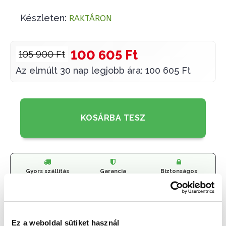
Készleten:
RAKTÁRON
100 605 Ft
105 900 Ft
Az elmúlt 30 nap legjobb ára: 100 605 Ft
KOSÁRBA TESZ
Gyors szállítás
Garancia
Biztonságos
1-2 munkanap
Hivatalos forgalmazó
Fizetés
🎁
VÁLASSZ AJÁNDÉKOT MELLÉ!
Ez a weboldal sütiket használ