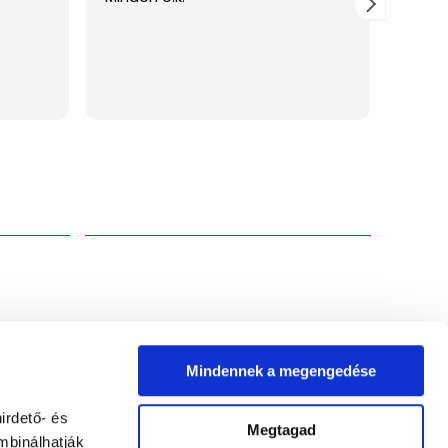
Rólunk
Boltunk több mint 20 éves működése során
értesüljön
az ország egyik legnagyobb óra- és ékszer
exkluzív
boltjává fejlődtünk, jelenleg is több mint
aróra és
2000 termék található készletünkön.
.
Üzletünkben megtalálhatóak a legnagyobb
divatmárkák, valamint svájci órák
forgalmazása terén is kiemelkedő
ATKOZOM
tapasztalattal rendelkezünk.
Mindennek a megengedése
irdető- és
Megtagad
Árukereső, a hitele
mbinálhatják