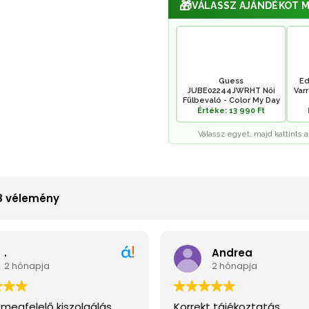
🎁
VÁLASSZ AJÁNDÉKOT M
Guess
Ed
JUBE02244JWRHT Női
Var
Fülbevaló - Color My Day
Értéke: 13 990 Ft
Válassz egyet, majd kattints a