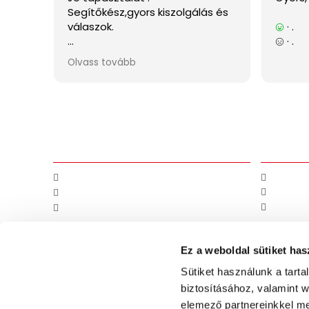
Információk
Kapcsola
Szállítási információk
Kapcsola
Általános Szerződési Feltételek
Honlapté
Adatvédelmi nyilatkozat
Rólunk
Ez a weboldal sütiket has
Sütiket használunk a tart
biztosításához, valamint 
elemező partnereinkkel me