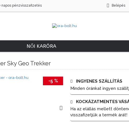
0 napos pénzvisszafizetés
Belépés
NŐI KARÓRA
ter Sky Geo Trekker
-5 %
INGYENES SZÁLLÍTÁS
Minden óránkat ingyen szállít
KOCKÁZATMENTES VÁS
Ha az elállás mellett dönten
visszafizetjük a termék árát!