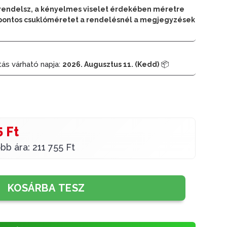
rendelsz, a kényelmes viselet érdekében méretre
 a pontos csuklóméretet a rendelésnél a megjegyzések
tás várható napja:
📦
2026. Augusztus 11. (Kedd)
5 Ft
bb ára: 211 755 Ft
KOSÁRBA TESZ