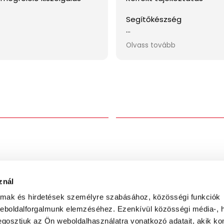
t
Ne maradjon le!
t
Iratkozzon fel hírlevelünkre, és 
korábban kedvezményeinkről, 
rkép
ajánlatainkról, és a legújabb k
divatékszer trendekről
FELIR
znál
almak és hirdetések személyre szabásához, közösségi funkciók
weboldalforgalmunk elemzéséhez. Ezenkívül közösségi média-, h
gosztjuk az Ön weboldalhasználatra vonatkozó adatait, akik ko