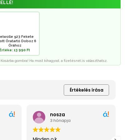
ELLÉ!
elwolle 923 Fekete
rott Óratartó Doboz 6
Órához
Értéke: 13 990 Ft
 Kosárba gombra! Ha most kihagyod, a fizetésnél is választhatsz.