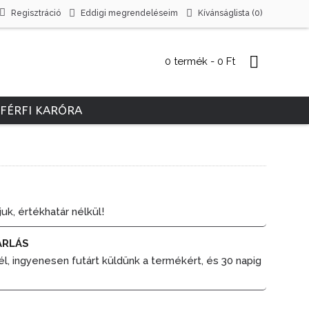
Regisztráció
Eddigi megrendeléseim
Kívánságlista (
0
)
0 termék - 0 Ft
FÉRFI KARÓRA
juk, értékhatár nélkül!
ÁRLÁS
él, ingyenesen futárt küldünk a termékért, és 30 napig