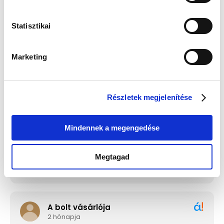
Statisztikai
Guess JUBE02244JWRHT
Edelwolle 923 Fekete
Női Fülbevaló - Color My
Varrott Óratartó Doboz 6
Day
Órához
Értéke: 13 990 Ft
Értéke: 13 990 Ft
Marketing
Válassz egyet, majd kattints a Kosárba gombra! Ha most kihagyod, a
fizetésnél is választhatsz.
Részletek megjelenítése
Mindennek a megengedése
Megtagad