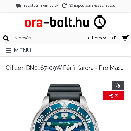
Szállítási információk
30 napos pénzvisszafizetés
0 termék - 0 Ft
MENÜ
Citizen BN0167-09W Férfi Karóra - Pro Master Dive
Új
-5 %