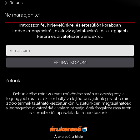
Rólunk
Ne maradjon le!
Iratkozzon fel hírlevelünkre, és értesüljön korábban
kedvezményeinkről, exkluzív ajánlatainkról, és a legújabb
karóra és divatékszer trendekről.
FELIRATKOZOM
Rólunk
Boltunk több mint 20 éves működése során az ország egyik
legnagyobb óra- és ékszer boltjává fejlődtünk, jelenleg is több mint
2000 termék található készletünkön. Üzletünkben megtalálhatóak
a legnagyobb divatmárkák, valamint svájci órák forgalmazása terén
is kiemelkedő tapasztalattal rendelkezünk.
Árukereső, a hitele