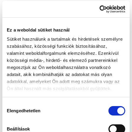
Készleten:
RAKTÁRON
Ez a weboldal sütiket használ
123 405 Ft
129 900 Ft
Sütiket használunk a tartalmak és hirdetések személyre
Az elmúlt 30 nap legjobb ára: 123 405 Ft
szabásához, közösségi funkciók biztosításához,
valamint weboldalforgalmunk elemzéséhez. Ezenkívül
közösségi média-, hirdető- és elemező partnereinkkel
megosztjuk az Ön weboldalhasználatra vonatkozó
KOSÁRBA TESZ
adatait, akik kombinálhatják az adatokat más olyan
adatokkal, amelyeket Ön adott meg számukra vagy az
Ön által használt más szolgáltatásokból gyűjtöttek.
Gyors szállítás
Garancia
Biztonságos
Hozzájárulás
1-2 munkanap
Hivatalos forgalmazó
Fizetés
Elengedhetetlen
kiválasztása
🎁
VÁLASSZ AJÁNDÉKOT MELLÉ!
Beállítások