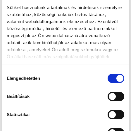
Sütiket használunk a tartalmak és hirdetések személyre
szabásához, közösségi funkciók biztosításához,
Guess JUBE02244JWRHT
Edelwolle 923 Fekete
valamint weboldalforgalmunk elemzéséhez. Ezenkívül
Női Fülbevaló - Color My
Varrott Óratartó Doboz 6
Day
Órához
közösségi média-, hirdető- és elemező partnereinkkel
Értéke: 13 990 Ft
Értéke: 13 990 Ft
megosztjuk az Ön weboldalhasználatra vonatkozó
Válassz egyet, majd kattints a Kosárba gombra! Ha most kihagyod, a
adatait, akik kombinálhatják az adatokat más olyan
fizetésnél is választhatsz.
adatokkal, amelyeket Ön adott meg számukra vagy az
Ön által használt más szolgáltatásokból gyűjtöttek.
Kapcsolodó termék(ek)
Hozzájárulás
Elengedhetetlen
kiválasztása
-5 %
-5 %
Új
Új
Beállítások
Statisztikai