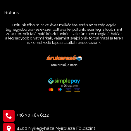
Rólunk
Boltunk több mint 20 éves működése során az ország egyik
legnagyobb óra- és ékszer boltjává fejlődtünk, jelenleg is több mint
2000 termék található készletünkön. Üzletünkben megtalálhatóak
a legnagyobb divatmárkák, valamint svájci órák forgalmazása terén
is kiemelkedő tapasztalattal rendelkezünk.
Árukereső, a hitele
+36 30 485 6112
4400 Nyíregyháza Nyírplaza Földszint