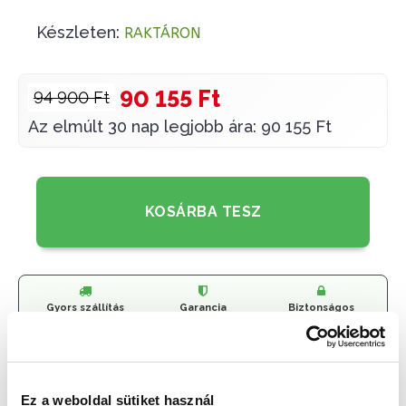
Készleten:
RAKTÁRON
90 155 Ft
94 900 Ft
Az elmúlt 30 nap legjobb ára: 90 155 Ft
KOSÁRBA TESZ
Gyors szállítás
Garancia
Biztonságos
1-2 munkanap
Hivatalos forgalmazó
Fizetés
🎁
VÁLASSZ AJÁNDÉKOT MELLÉ!
Ez a weboldal sütiket használ