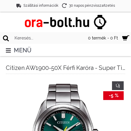
Szállítási információk
30 napos pénzvisszafizetés
0 termék - 0 Ft
MENÜ
Citizen AW1900-50X Férfi Karóra - Super Titanium ™ Eco-Drive 40mm
Új
-5 %